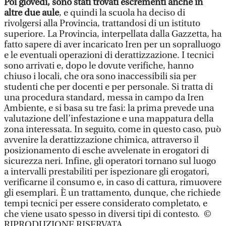
Poi giovedì, sono stati trovati escrementi anche in
altre due aule
, e quindi la scuola ha deciso di
rivolgersi alla Provincia, trattandosi di un istituto
superiore. La Provincia, interpellata dalla Gazzetta, ha
fatto sapere di aver incaricato Iren per un sopralluogo
e le eventuali operazioni di derattizzazione. I tecnici
sono arrivati e, dopo le dovute verifiche, hanno
chiuso i locali, che ora sono inaccessibili sia per
studenti che per docenti e per personale. Si tratta di
una procedura standard, messa in campo da Iren
Ambiente, e si basa su tre fasi: la prima prevede una
valutazione dell’infestazione e una mappatura della
zona interessata. In seguito, come in questo caso, può
avvenire la derattizzazione chimica, attraverso il
posizionamento di esche avvelenate in erogatori di
sicurezza neri. Infine, gli operatori tornano sul luogo
a intervalli prestabiliti per ispezionare gli erogatori,
verificarne il consumo e, in caso di cattura, rimuovere
gli esemplari. È un trattamento, dunque, che richiede
tempi tecnici per essere considerato completato, e
che viene usato spesso in diversi tipi di contesto. ©
RIPRODUZIONE RISERVATA