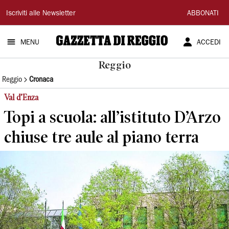
Gazzetta
Iscriviti alle Newsletter
ABBONATI
di
MENU
ACCEDI
Reggio
Reggio
Reggio
Cronaca
Val d’Enza
Topi a scuola: all’istituto D’Arzo
chiuse tre aule al piano terra