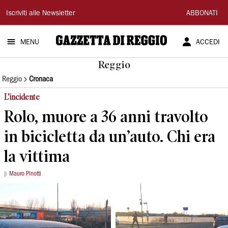
Gazzetta
Iscriviti alle Newsletter
ABBONATI
di
MENU
ACCEDI
Reggio
Reggio
Reggio
Cronaca
L’incidente
Rolo, muore a 36 anni travolto
in bicicletta da un’auto. Chi era
la vittima
Mauro Pinotti