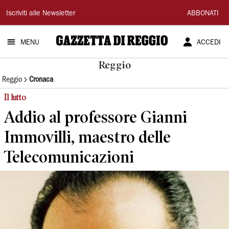
Gazzetta
Iscriviti alle Newsletter
ABBONATI
di
MENU
ACCEDI
Reggio
Reggio
Reggio
Cronaca
Il lutto
Addio al professore Gianni
Immovilli, maestro delle
Telecomunicazioni