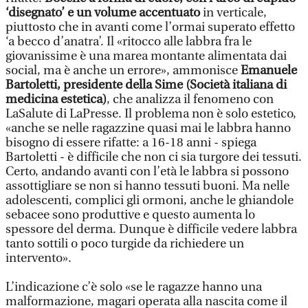
‘disegnato’ e un volume accentuato
in verticale,
piuttosto che in avanti come l’ormai superato effetto
‘a becco d’anatra’. Il «ritocco alle labbra fra le
giovanissime è una marea montante alimentata dai
social, ma è anche un errore», ammonisce
Emanuele
Bartoletti, presidente della Sime (Società italiana di
medicina estetica)
, che analizza il fenomeno con
LaSalute di LaPresse. Il problema non è solo estetico,
«anche se nelle ragazzine quasi mai le labbra hanno
bisogno di essere rifatte: a 16-18 anni - spiega
Bartoletti - è difficile che non ci sia turgore dei tessuti.
Certo, andando avanti con l’età le labbra si possono
assottigliare se non si hanno tessuti buoni. Ma nelle
adolescenti, complici gli ormoni, anche le ghiandole
sebacee sono produttive e questo aumenta lo
spessore del derma. Dunque è difficile vedere labbra
tanto sottili o poco turgide da richiedere un
intervento».
L’indicazione c’è solo «se le ragazze hanno una
malformazione, magari operata alla nascita come il