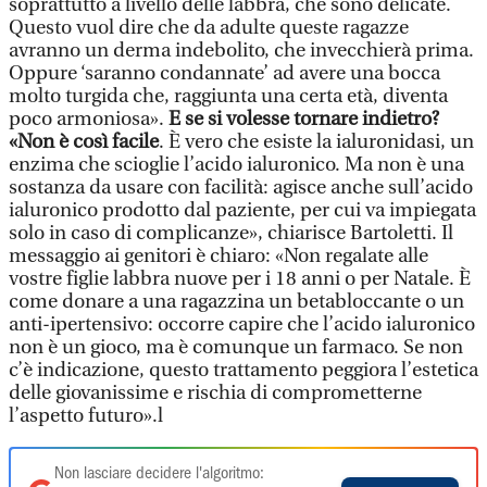
soprattutto a livello delle labbra, che sono delicate.
Questo vuol dire che da adulte queste ragazze
avranno un derma indebolito, che invecchierà prima.
Oppure ‘saranno condannate’ ad avere una bocca
molto turgida che, raggiunta una certa età, diventa
poco armoniosa».
E se si volesse tornare indietro?
«Non è così facile
. È vero che esiste la ialuronidasi, un
enzima che scioglie l’acido ialuronico. Ma non è una
sostanza da usare con facilità: agisce anche sull’acido
ialuronico prodotto dal paziente, per cui va impiegata
solo in caso di complicanze», chiarisce Bartoletti. Il
messaggio ai genitori è chiaro: «Non regalate alle
vostre figlie labbra nuove per i 18 anni o per Natale. È
come donare a una ragazzina un betabloccante o un
anti-ipertensivo: occorre capire che l’acido ialuronico
non è un gioco, ma è comunque un farmaco. Se non
c’è indicazione, questo trattamento peggiora l’estetica
delle giovanissime e rischia di comprometterne
l’aspetto futuro».l
Non lasciare decidere l'algoritmo: