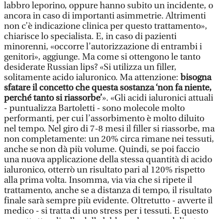
labbro leporino, oppure hanno subito un incidente, o
ancora in caso di importanti asimmetrie. Altrimenti
non c’è indicazione clinica per questo trattamento»,
chiarisce lo specialista. E, in caso di pazienti
minorenni, «occorre l’autorizzazione di entrambi i
genitori», aggiunge. Ma come si ottengono le tanto
desiderate Russian lips? «Si utilizza un filler,
solitamente acido ialuronico. Ma attenzione:
bisogna
sfatare il concetto che questa sostanza ‘non fa niente,
perché tanto si riassorbe’
». «Gli acidi ialuronici attuali
- puntualizza Bartoletti - sono molecole molto
performanti, per cui l’assorbimento è molto diluito
nel tempo. Nel giro di 7-8 mesi il filler si riassorbe, ma
non completamente: un 20% circa rimane nei tessuti,
anche se non dà più volume. Quindi, se poi faccio
una nuova applicazione della stessa quantità di acido
ialuronico, otterrò un risultato pari al 120% rispetto
alla prima volta. Insomma, via via che si ripete il
trattamento, anche se a distanza di tempo, il risultato
finale sarà sempre più evidente. Oltretutto - avverte il
medico - si tratta di uno stress per i tessuti. E questo