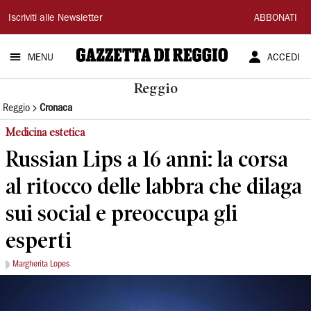
Gazzetta
Iscriviti alle Newsletter
ABBONATI
di
MENU
ACCEDI
Reggio
Reggio
Reggio
Cronaca
Medicina estetica
Russian Lips a 16 anni: la corsa
al ritocco delle labbra che dilaga
sui social e preoccupa gli
esperti
Margherita Lopes