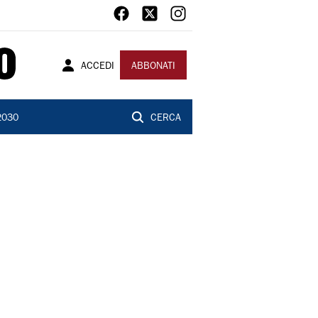
ACCEDI
ABBONATI
2030
CERCA