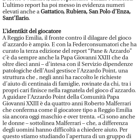
L’ultimo report ha poi messo in evidenza numeri
elevati anche a
Gattatico, Rubiera, San Polo d’Enza,
Sant’Ilario.
L’identikit del giocatore
A Reggio Emilia, il fronte contro il dilagare del gioco
d’azzardo è ampio. E con la Federconsumatori che ha
curato la terza edizione del report “Pane & Azzardo”
c’è da sempre anche la Papa Giovanni XXIII che da
oltre dieci anni – d’intesa con il Servizio dipendenze
patologiche dell’Ausl gestisce l’Azzardo Point, una
struttura che , negli anni ha raccolto le richieste
d’aiuto di centinaia di famiglie, rovinate da chi, tra i
propri cari finisce nella ragnatela del gioco d’azzardo.
A guidare l’Azzardo Point della Comunità Papa
Giovanni XXIII è da quattro anni Roberto Malferrari
che conferma come il giocatore tipo a Reggio Emilia
sia ancora oggi maschio e over trenta. «Ci sono anche
le donne – sottolinea Malferrari – che, a differenza
degli uomini hanno difficoltà a chiedere aiuto. Per
questo stiamo studiando l’apertura di un gruppo di