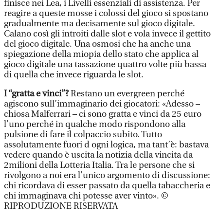
finisce nei Lea, i Livelli essenziali di assistenza. Per
reagire a queste mosse i colossi del gioco si spostano
gradualmente ma decisamente sul gioco digitale.
Calano così gli introiti dalle slot e vola invece il gettito
del gioco digitale. Una osmosi che ha anche una
spiegazione della miopia dello stato che applica al
gioco digitale una tassazione quattro volte più bassa
di quella che invece riguarda le slot.
I “gratta e vinci”?
Restano un evergreen perché
agiscono sull’immaginario dei giocatori: «Adesso –
chiosa Malferrari – ci sono gratta e vinci da 25 euro
l’uno perché in qualche modo rispondono alla
pulsione di fare il colpaccio subito. Tutto
assolutamente fuori d ogni logica, ma tant’è: bastava
vedere quando è uscita la notizia della vincita da
2milioni della Lotteria Italia. Tra le persone che si
rivolgono a noi era l’unico argomento di discussione:
chi ricordava di esser passato da quella tabaccheria e
chi immaginava chi potesse aver vinto». ©
RIPRODUZIONE RISERVATA