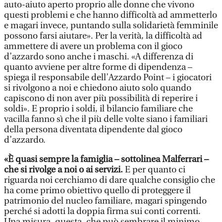
auto-aiuto aperto proprio alle donne che vivono
questi problemi e che hanno difficoltà ad ammetterlo
e magari invece, puntando sulla solidarietà femminile
possono farsi aiutare». Per la verità, la difficoltà ad
ammettere di avere un problema con il gioco
d’azzardo sono anche i maschi. «A differenza di
quanto avviene per altre forme di dipendenza –
spiega il responsabile dell’Azzardo Point – i giocatori
si rivolgono a noi e chiedono aiuto solo quando
capiscono di non aver più possibilità di reperire i
soldi». E proprio i soldi, il bilancio familiare che
vacilla fanno sì che il più delle volte siano i familiari
della persona diventata dipendente dal gioco
d’azzardo.
«È quasi sempre la famiglia – sottolinea Malferrari –
che si rivolge a noi o ai servizi.
E per quanto ci
riguarda noi cerchiamo di dare qualche consiglio che
ha come primo obiettivo quello di proteggere il
patrimonio del nucleo familiare, magari spingendo
perché si adotti la doppia firma sui conti correnti.
Una misura, questa, che può sembrare il minimo