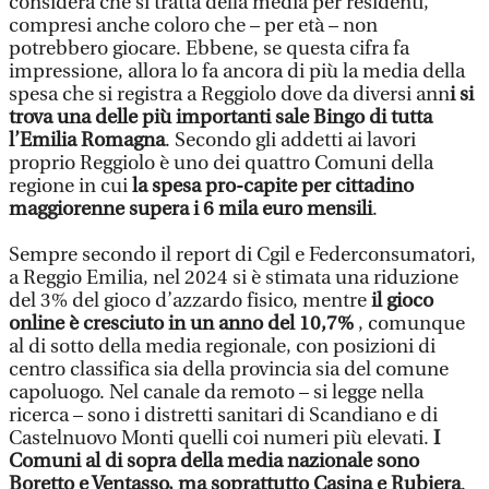
considera che si tratta della media per residenti,
compresi anche coloro che – per età – non
potrebbero giocare. Ebbene, se questa cifra fa
impressione, allora lo fa ancora di più la media della
spesa che si registra a Reggiolo dove da diversi ann
i si
trova una delle più importanti sale Bingo di tutta
l’Emilia Romagna
. Secondo gli addetti ai lavori
proprio Reggiolo è uno dei quattro Comuni della
regione in cui
la spesa pro-capite per cittadino
maggiorenne supera i 6 mila euro mensili
.
Sempre secondo il report di Cgil e Federconsumatori,
a Reggio Emilia, nel 2024 si è stimata una riduzione
del 3% del gioco d’azzardo fisico, mentre
il gioco
online è cresciuto in un anno del 10,7%
, comunque
al di sotto della media regionale, con posizioni di
centro classifica sia della provincia sia del comune
capoluogo. Nel canale da remoto – si legge nella
ricerca – sono i distretti sanitari di Scandiano e di
Castelnuovo Monti quelli coi numeri più elevati.
I
Comuni al di sopra della media nazionale sono
Boretto e Ventasso, ma soprattutto Casina e Rubiera
.