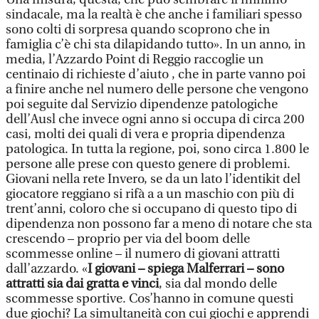
sindacale, ma la realtà è che anche i familiari spesso
sono colti di sorpresa quando scoprono che in
famiglia c’è chi sta dilapidando tutto». In un anno, in
media, l’Azzardo Point di Reggio raccoglie un
centinaio di richieste d’aiuto , che in parte vanno poi
a finire anche nel numero delle persone che vengono
poi seguite dal Servizio dipendenze patologiche
dell’Ausl che invece ogni anno si occupa di circa 200
casi, molti dei quali di vera e propria dipendenza
patologica. In tutta la regione, poi, sono circa 1.800 le
persone alle prese con questo genere di problemi.
Giovani nella rete Invero, se da un lato l’identikit del
giocatore reggiano si rifà a a un maschio con più di
trent’anni, coloro che si occupano di questo tipo di
dipendenza non possono far a meno di notare che sta
crescendo – proprio per via del boom delle
scommesse online – il numero di giovani attratti
dall’azzardo. «
I giovani – spiega Malferrari – sono
attratti sia dai gratta e vinci
, sia dal mondo delle
scommesse sportive. Cos’hanno in comune questi
due giochi? La simultaneità con cui giochi e apprendi