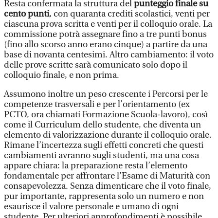
Resta confermata la struttura del
punteggio finale su
cento punti
, con quaranta crediti scolastici, venti per
ciascuna prova scritta e venti per il colloquio orale. La
commissione potrà assegnare fino a tre punti bonus
(fino allo scorso anno erano cinque) a partire da una
base di novanta centesimi. Altro cambiamento: il voto
delle prove scritte sarà comunicato solo dopo il
colloquio finale, e non prima.
Assumono inoltre un peso crescente i Percorsi per le
competenze trasversali e per l’orientamento (ex
PCTO, ora chiamati Formazione Scuola-lavoro), così
come il Curriculum dello studente, che diventa un
elemento di valorizzazione durante il colloquio orale.
Rimane l’incertezza sugli effetti concreti che questi
cambiamenti avranno sugli studenti, ma una cosa
appare chiara: la preparazione resta l’elemento
fondamentale per affrontare l’Esame di Maturità con
consapevolezza. Senza dimenticare che il voto finale,
pur importante, rappresenta solo un numero e non
esaurisce il valore personale e umano di ogni
studente. Per ulteriori approfondimenti è possibile