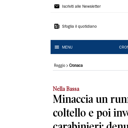
Gazzetta
Iscriviti alle Newsletter
di
Reggio
Sfoglia il quotidiano
MENU
CRO
Reggio
Cronaca
Nella Bassa
Minaccia un run
coltello e poi in
carabinieri: den