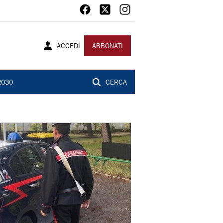
ACCEDI
ABBONATI
2030
CERCA