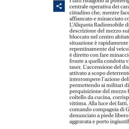
I fatti risalgono al pomer
centrale operativa dei cara
cittadino che, mentre fac
affiancato e minacciato c
L’Aliquota Radiomobile di 
descrizione del mezzo sui
bloccato nel centro abitato
situazione è rapidamente 
repentinamente dal veicol
è diretto con fare minaccio
fronte a quella condotta vi
taser. L’accensione del dis
attivato a scopo deterrente
interrompere l'azione del
permettendo ai militari d
perquisizione del mezzo 
coltello da cucina, corri
vittima. Alla luce dei fatt
comando compagnia di Guas
denunciato a piede libero 
aggravata e porto ingiustif