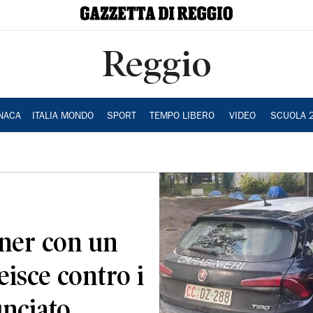
Reggio
NACA
ITALIA MONDO
SPORT
TEMPO LIBERO
VIDEO
SCUOLA 
ner con un
veisce contro i
unciato