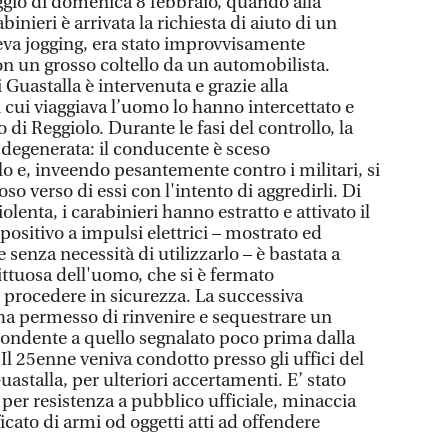
iggio di domenica 8 febbraio, quando alla
binieri è arrivata la richiesta di aiuto di un
eva jogging, era stato improvvisamente
on un grosso coltello da un automobilista.
Guastalla è intervenuta e grazie alla
 cui viaggiava l’uomo lo hanno intercettato e
 di Reggiolo. Durante le fasi del controllo, la
degenerata: il conducente è sceso
o e, inveendo pesantemente contro i militari, si
so verso di essi con l'intento di aggredirli. Di
olenta, i carabinieri hanno estratto e attivato il
positivo a impulsi elettrici – mostrato ed
 senza necessità di utilizzarlo – è bastata a
ittuosa dell'uomo, che si è fermato
i procedere in sicurezza. La successiva
ha permesso di rinvenire e sequestrare un
spondente a quello segnalato poco prima dalla
i, Il 25enne veniva condotto presso gli uffici del
talla, per ulteriori accertamenti. E’ stato
per resistenza a pubblico ufficiale, minaccia
icato di armi od oggetti atti ad offendere