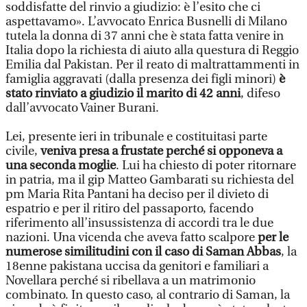
soddisfatte del rinvio a giudizio: è l’esito che ci
aspettavamo». L’avvocato Enrica Busnelli di Milano
tutela la donna di 37 anni che è stata fatta venire in
Italia dopo la richiesta di aiuto alla questura di Reggio
Emilia dal Pakistan. Per il reato di maltrattammenti in
famiglia aggravati (dalla presenza dei figli minori)
è
stato rinviato a giudizio il marito di 42 anni
, difeso
dall’avvocato Vainer Burani.
Lei, presente ieri in tribunale e costituitasi parte
civile,
veniva presa a frustate perché si opponeva a
una seconda moglie
. Lui ha chiesto di poter ritornare
in patria, ma il gip Matteo Gambarati su richiesta del
pm Maria Rita Pantani ha deciso per il divieto di
espatrio e per il ritiro del passaporto, facendo
riferimento all’insussistenza di accordi tra le due
nazioni. Una vicenda che aveva fatto scalpore
per le
numerose similitudini con il caso di Saman Abbas
, la
18enne pakistana uccisa da genitori e familiari a
Novellara perché si ribellava a un matrimonio
combinato. In questo caso, al contrario di Saman, la