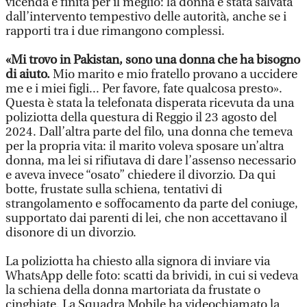
vicenda è finita per il meglio: la donna è stata salvata
dall’intervento tempestivo delle autorità, anche se i
rapporti tra i due rimangono complessi.
«Mi trovo in Pakistan, sono una donna che ha bisogno
di aiuto.
Mio marito e mio fratello provano a uccidere
me e i miei figli... Per favore, fate qualcosa presto».
Questa è stata la telefonata disperata ricevuta da una
poliziotta della questura di Reggio il 23 agosto del
2024. Dall’altra parte del filo, una donna che temeva
per la propria vita: il marito voleva sposare un’altra
donna, ma lei si rifiutava di dare l’assenso necessario
e aveva invece “osato” chiedere il divorzio. Da qui
botte, frustate sulla schiena, tentativi di
strangolamento e soffocamento da parte del coniuge,
supportato dai parenti di lei, che non accettavano il
disonore di un divorzio.
La poliziotta ha chiesto alla signora di inviare via
WhatsApp delle foto: scatti da brividi, in cui si vedeva
la schiena della donna martoriata da frustate o
cinghiate. La Squadra Mobile ha videochiamato la