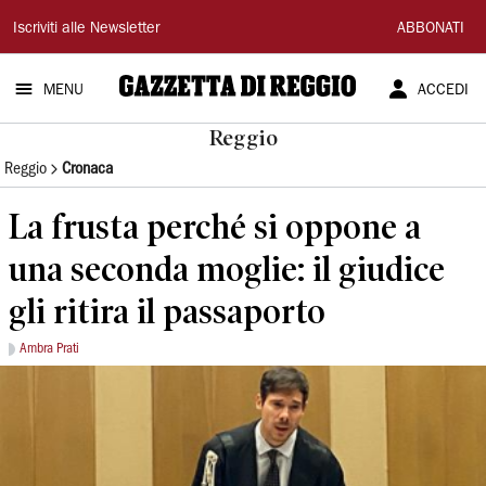
Gazzetta
Iscriviti alle Newsletter
ABBONATI
di
MENU
ACCEDI
Reggio
Reggio
Reggio
Cronaca
La frusta perché si oppone a
una seconda moglie: il giudice
gli ritira il passaporto
Ambra Prati