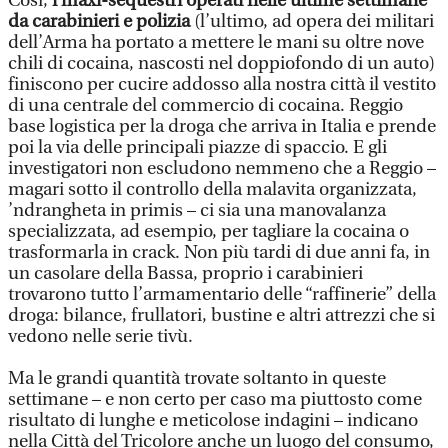
Così,
i maxi-sequestri operati nelle ultime settimane
da carabinieri e polizia
(l’ultimo, ad opera dei militari
dell’Arma ha portato a mettere le mani su oltre nove
chili di cocaina, nascosti nel doppiofondo di un auto)
finiscono per cucire addosso alla nostra città il vestito
di una centrale del commercio di cocaina. Reggio
base logistica per la droga che arriva in Italia e prende
poi la via delle principali piazze di spaccio. E gli
investigatori non escludono nemmeno che a Reggio –
magari sotto il controllo della malavita organizzata,
’ndrangheta in primis – ci sia una manovalanza
specializzata, ad esempio, per tagliare la cocaina o
trasformarla in crack. Non più tardi di due anni fa, in
un casolare della Bassa, proprio i carabinieri
trovarono tutto l’armamentario delle “raffinerie” della
droga: bilance, frullatori, bustine e altri attrezzi che si
vedono nelle serie tivù.
Ma le grandi quantità trovate soltanto in queste
settimane – e non certo per caso ma piuttosto come
risultato di lunghe e meticolose indagini – indicano
nella Città del Tricolore anche un luogo del consumo,