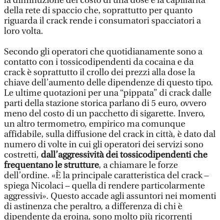
la diminuzione del costo di una dose e la capillarità
della rete di spaccio che, soprattutto per quanto
riguarda il crack rende i consumatori spacciatori a
loro volta.
Secondo gli operatori che quotidianamente sono a
contatto con i tossicodipendenti da cocaina e da
crack è soprattutto il crollo dei prezzi alla dose la
chiave dell’aumento delle dipendenze di questo tipo.
Le ultime quotazioni per una “pippata” di crack dalle
parti della stazione storica parlano di 5 euro, ovvero
meno del costo di un pacchetto di sigarette. Invero,
un altro termometro, empirico ma comunque
affidabile, sulla diffusione del crack in città, è dato dal
numero di volte in cui gli operatori dei servizi sono
costretti,
dall’aggressività dei tossicodipendenti che
frequentano le strutture
, a chiamare le forze
dell’ordine. «È la principale caratteristica del crack –
spiega Nicolaci – quella di rendere particolarmente
aggressivi». Questo accade agli assuntori nei momenti
di astinenza che peraltro, a differenza di chi è
dipendente da eroina, sono molto più ricorrenti