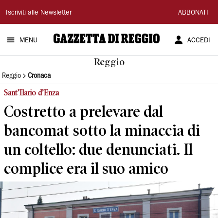
Gazzetta
Iscriviti alle Newsletter
ABBONATI
di
MENU
ACCEDI
Reggio
Reggio
Reggio
Cronaca
Sant’Ilario d’Enza
Costretto a prelevare dal
bancomat sotto la minaccia di
un coltello: due denunciati. Il
complice era il suo amico