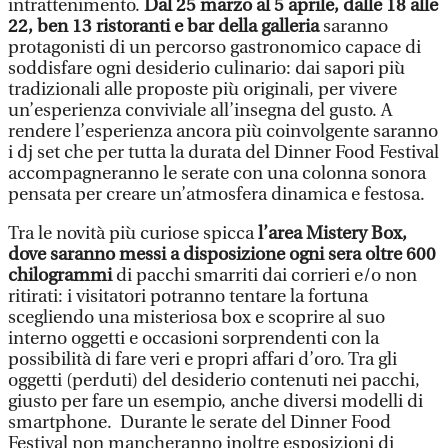
intrattenimento.
Dal 25 marzo al 5 aprile, dalle 18 alle
22, ben 13 ristoranti e bar della galleria
saranno
protagonisti di un percorso gastronomico capace di
soddisfare ogni desiderio culinario: dai sapori più
tradizionali alle proposte più originali, per vivere
un’esperienza conviviale all’insegna del gusto. A
rendere l’esperienza ancora più coinvolgente saranno
i dj set che per tutta la durata del Dinner Food Festival
accompagneranno le serate con una colonna sonora
pensata per creare un’atmosfera dinamica e festosa.
Tra le novità più curiose spicca
l’area Mistery Box,
dove saranno messi a disposizione ogni sera oltre 600
chilogrammi
di pacchi smarriti dai corrieri e/o non
ritirati: i visitatori potranno tentare la fortuna
scegliendo una misteriosa box e scoprire al suo
interno oggetti e occasioni sorprendenti con la
possibilità di fare veri e propri affari d’oro. Tra gli
oggetti (perduti) del desiderio contenuti nei pacchi,
giusto per fare un esempio, anche diversi modelli di
smartphone. Durante le serate del Dinner Food
Festival non mancheranno inoltre esposizioni di