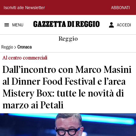
Gazzetta
Iscriviti alle Newsletter
ABBONATI
di
MENU
ACCEDI
Reggio
Reggio
Reggio
Cronaca
Al centro commerciali
Dall’incontro con Marco Masini
al Dinner Food Festival e l’area
Mistery Box: tutte le novità di
marzo ai Petali