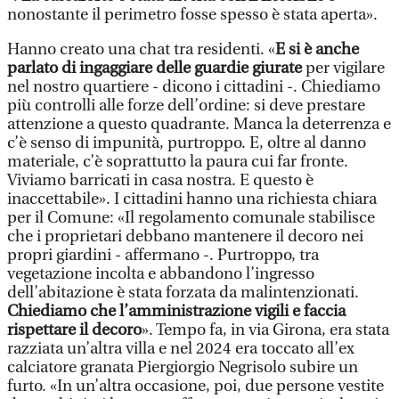
nonostante il perimetro fosse spesso è stata aperta».
Hanno creato una chat tra residenti. «
E si è anche
parlato di ingaggiare delle guardie giurate
per vigilare
nel nostro quartiere - dicono i cittadini -. Chiediamo
più controlli alle forze dell’ordine: si deve prestare
attenzione a questo quadrante. Manca la deterrenza e
c’è senso di impunità, purtroppo. E, oltre al danno
materiale, c’è soprattutto la paura cui far fronte.
Viviamo barricati in casa nostra. E questo è
inaccettabile». I cittadini hanno una richiesta chiara
per il Comune: «Il regolamento comunale stabilisce
che i proprietari debbano mantenere il decoro nei
propri giardini - affermano -. Purtroppo, tra
vegetazione incolta e abbandono l’ingresso
dell’abitazione è stata forzata da malintenzionati.
Chiediamo che l’amministrazione vigili e faccia
rispettare il decoro
». Tempo fa, in via Girona, era stata
razziata un’altra villa e nel 2024 era toccato all’ex
calciatore granata Piergiorgio Negrisolo subire un
furto. «In un’altra occasione, poi, due persone vestite