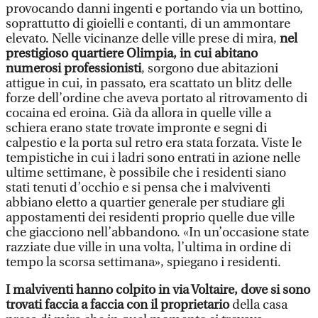
provocando danni ingenti e portando via un bottino,
soprattutto di gioielli e contanti, di un ammontare
elevato. Nelle vicinanze delle ville prese di mira,
nel
prestigioso quartiere Olimpia, in cui abitano
numerosi professionisti
, sorgono due abitazioni
attigue in cui, in passato, era scattato un blitz delle
forze dell’ordine che aveva portato al ritrovamento di
cocaina ed eroina. Già da allora in quelle ville a
schiera erano state trovate impronte e segni di
calpestio e la porta sul retro era stata forzata. Viste le
tempistiche in cui i ladri sono entrati in azione nelle
ultime settimane, è possibile che i residenti siano
stati tenuti d’occhio e si pensa che i malviventi
abbiano eletto a quartier generale per studiare gli
appostamenti dei residenti proprio quelle due ville
che giacciono nell’abbandono. «In un’occasione state
razziate due ville in una volta, l’ultima in ordine di
tempo la scorsa settimana», spiegano i residenti.
I malviventi hanno colpito in via Voltaire, dove si sono
trovati faccia a faccia con il proprietario
della casa