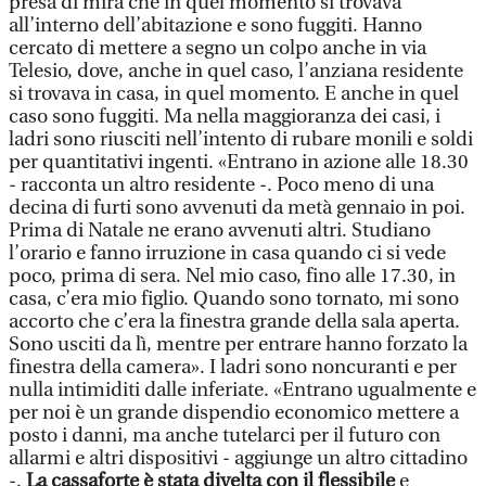
presa di mira che in quel momento si trovava
all’interno dell’abitazione e sono fuggiti. Hanno
cercato di mettere a segno un colpo anche in via
Telesio, dove, anche in quel caso, l’anziana residente
si trovava in casa, in quel momento. E anche in quel
caso sono fuggiti. Ma nella maggioranza dei casi, i
ladri sono riusciti nell’intento di rubare monili e soldi
per quantitativi ingenti. «Entrano in azione alle 18.30
- racconta un altro residente -. Poco meno di una
decina di furti sono avvenuti da metà gennaio in poi.
Prima di Natale ne erano avvenuti altri. Studiano
l’orario e fanno irruzione in casa quando ci si vede
poco, prima di sera. Nel mio caso, fino alle 17.30, in
casa, c’era mio figlio. Quando sono tornato, mi sono
accorto che c’era la finestra grande della sala aperta.
Sono usciti da lì, mentre per entrare hanno forzato la
finestra della camera». I ladri sono noncuranti e per
nulla intimiditi dalle inferiate. «Entrano ugualmente e
per noi è un grande dispendio economico mettere a
posto i danni, ma anche tutelarci per il futuro con
allarmi e altri dispositivi - aggiunge un altro cittadino
-.
La cassaforte è stata divelta con il flessibile
e