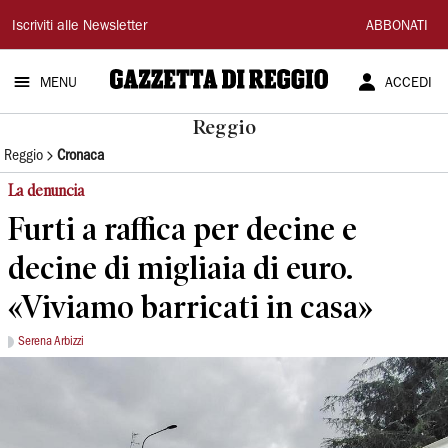
Gazzetta
Iscriviti alle Newsletter
ABBONATI
di
MENU
ACCEDI
Reggio
Reggio
Reggio
Cronaca
La denuncia
Furti a raffica per decine e
decine di migliaia di euro.
«Viviamo barricati in casa»
Serena Arbizzi