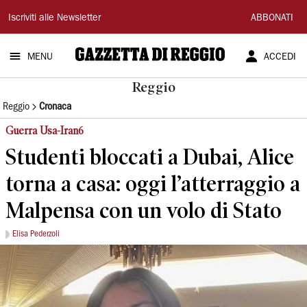
Gazzetta
Iscriviti alle Newsletter
ABBONATI
di
MENU
ACCEDI
Reggio
Reggio
Reggio
Cronaca
Guerra Usa-Iran6
Studenti bloccati a Dubai, Alice
torna a casa: oggi l’atterraggio a
Malpensa con un volo di Stato
Elisa Pederzoli