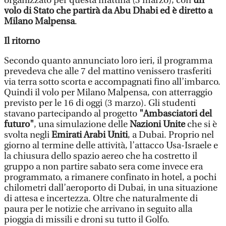
organizzato per questa mattina (3 marzo), con
un
volo di Stato che partirà da Abu Dhabi ed è diretto a
Milano Malpensa
.
Il ritorno
Secondo quanto annunciato loro ieri, il programma
prevedeva che alle 7 del mattino venissero trasferiti
via terra sotto scorta e accompagnati fino all’imbarco.
Quindi il volo per Milano Malpensa, con atterraggio
previsto per le 16 di oggi (3 marzo). Gli studenti
stavano partecipando al progetto
"Ambasciatori del
futuro"
, una simulazione delle
Nazioni Unite
che si è
svolta negli
Emirati Arabi Uniti
, a Dubai. Proprio nel
giorno al termine delle attività, l’attacco Usa-Israele e
la chiusura dello spazio aereo che ha costretto il
gruppo a non partire sabato sera come invece era
programmato, a rimanere confinato in hotel, a pochi
chilometri dall’aeroporto di Dubai, in una situazione
di attesa e incertezza. Oltre che naturalmente di
paura per le notizie che arrivano in seguito alla
pioggia di missili e droni su tutto il Golfo.