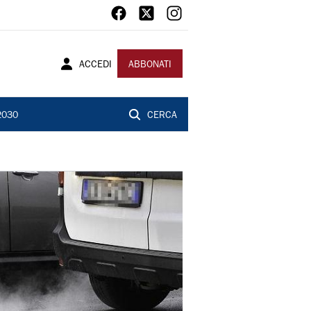
ACCEDI
ABBONATI
2030
CERCA