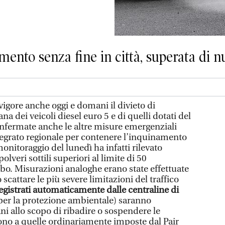
ento senza fine in città, superata di nu
igore anche oggi e domani il divieto di
na dei veicoli diesel euro 5 e di quelli dotati del
nfermate anche le altre misure emergenziali
tegrato regionale per contenere l’inquinamento
onitoraggio del lunedì ha infatti rilevato
lveri sottili superiori al limite di 50
o. Misurazioni analoghe erano state effettuate
scattare le più severe limitazioni del traffico
registrati automaticamente dalle centraline di
per la protezione ambientale) saranno
ni allo scopo di ribadire o sospendere le
ono a quelle ordinariamente imposte dal Pair