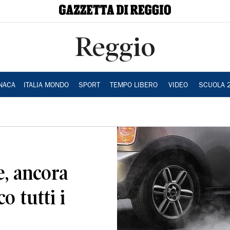
Reggio
NACA
ITALIA MONDO
SPORT
TEMPO LIBERO
VIDEO
SCUOLA 
e, ancora
co tutti i