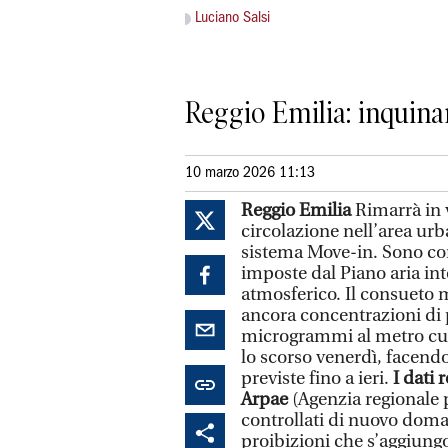
Luciano Salsi
Reggio Emilia: inquinam
10 marzo 2026 11:13
Reggio Emilia
Rimarrà in v
circolazione nell’area urba
sistema Move-in. Sono co
imposte dal Piano aria in
atmosferico. Il consueto m
ancora concentrazioni di po
microgrammi al metro cub
lo scorso venerdì, facendo 
previste fino a ieri.
I dati 
Arpae
(Agenzia regionale 
controllati di nuovo doma
proibizioni che s’aggiung