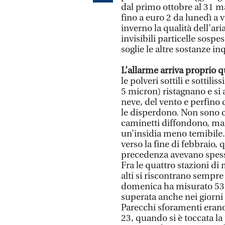
dal primo ottobre al 31 ma
fino a euro 2 da lunedì a v
inverno la qualità dell’ar
invisibili particelle sosp
soglie le altre sostanze in
L’allarme arriva proprio q
le polveri sottili e sottil
5 micron) ristagnano e si
neve, del vento e perfino 
le disperdono. Non sono co
caminetti diffondono, ma
un’insidia meno temibile.
verso la fine di febbraio,
precedenza avevano spesso
Fra le quattro stazioni di
alti si riscontrano sempre 
domenica ha misurato 53 
superata anche nei giorni 
Parecchi sforamenti erano s
23, quando si è toccata l