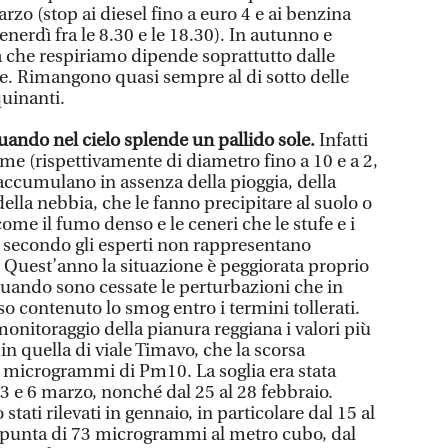
rzo (stop ai diesel fino a euro 4 e ai benzina
enerdì fra le 8.30 e le 18.30). In autunno e
ia che respiriamo dipende soprattutto dalle
ese. Rimangono quasi sempre al di sotto delle
quinanti.
uando nel cielo splende un pallido sole.
Infatti
issime (rispettivamente di diametro fino a 10 e a 2,
 accumulano in assenza della pioggia, della
della nebbia, che le fanno precipitare al suolo o
me il fumo denso e le ceneri che le stufe e i
 secondo gli esperti non rappresentano
 Quest’anno la situazione è peggiorata proprio
 quando sono cessate le perturbazioni che in
 contenuto lo smog entro i termini tollerati.
 monitoraggio della pianura reggiana i valori più
in quella di viale Timavo, che la scorsa
microgrammi di Pm10. La soglia era stata
3 e 6 marzo, nonché dal 25 al 28 febbraio.
tati rilevati in gennaio, in particolare dal 15 al
a punta di 73 microgrammi al metro cubo, dal