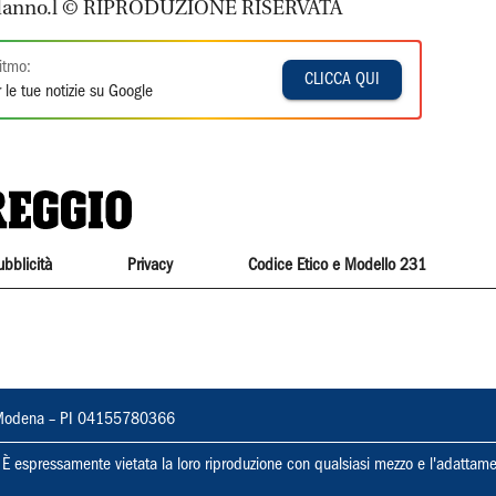
apodanno.l © RIPRODUZIONE RISERVATA
itmo:
CLICCA QUI
 le tue notizie su Google
ubblicità
Privacy
Codice Etico e Modello 231
22, Modena – PI 04155780366
ti. È espressamente vietata la loro riproduzione con qualsiasi mezzo e l'adattame