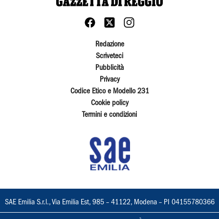
Redazione
Scriveteci
Pubblicità
Privacy
Codice Etico e Modello 231
Cookie policy
Termini e condizioni
SAE Emilia S.r.l., Via Emilia Est, 985 – 41122, Modena – PI 04155780366