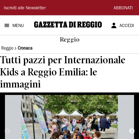
Gazzetta
Iscriviti alle Newsletter
ABBONATI
di
MENU
ACCEDI
Reggio
Reggio
Reggio
Cronaca
Tutti pazzi per Internazionale
Kids a Reggio Emilia: le
immagini