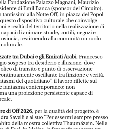
della Fondazione Palazzo Magnani, Maurizio
esidente di Emil Banca (sponsor del Circuito),
 tantissimi alla Notte Off, in piazza del Popol
a questo dispositivo culturale che coinvolge
ioni e realtà del territorio nella realizzazione di
 capaci di animare strade, cortili, negozi e
 provincia, restituendo alla comunità un ruolo
 culturale.
zate tra Dubai e gli Emirati Arabi
, Francesco
gio sospeso tra desiderio e illusione, dove
olico di transito e punto di osservazione
 continuamente oscillante tra finzione e verità.
tasmi del quotidiano”, il lavoro riflette sul
me fantasma contemporaneo: non
ma una proiezione persistente capace di
reale.
e di Off 2026
, per la qualità del progetto, è
ndra Savelli e al suo “Per essermi sempre presso
mbito della mostra collettiva Thaumázein. Nelle