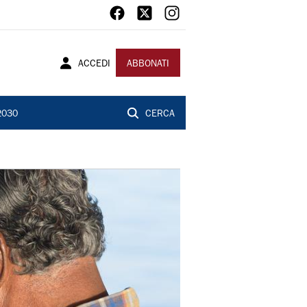
ACCEDI
ABBONATI
2030
CERCA