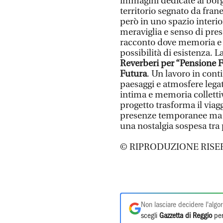
immagini dedicate al borgo
territorio segnato da fra
però in uno spazio interio
meraviglia e senso di pre
racconto dove memoria e
possibilità di esistenza.
Reverberi per “Pensione Fu
Futura
. Un lavoro in cont
paesaggi e atmosfere legat
intima e memoria collettiv
progetto trasforma il viagg
presenze temporanee ma c
una nostalgia sospesa tra
© RIPRODUZIONE RISE
Non lasciare decidere l'algor
scegli
Gazzetta di Reggio
per