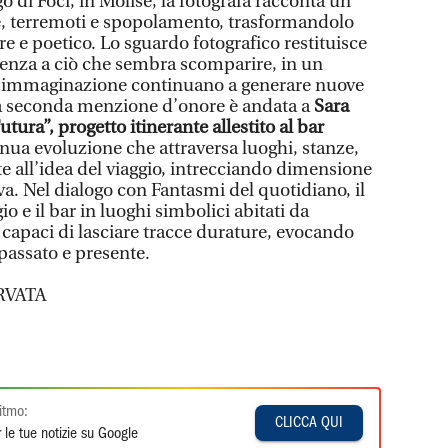
 di Foci, in Molise, la fotografa racconta un
ne, terremoti e spopolamento, trasformandolo
re e poetico. Lo sguardo fotografico restituisce
senza a ciò che sembra scomparire, in un
 immaginazione continuano a generare nuove
 La seconda menzione d’onore è andata a
Sara
tura”, progetto itinerante allestito al bar
inua evoluzione che attraversa luoghi, stanze,
e all’idea del viaggio, intrecciando dimensione
a. Nel dialogo con Fantasmi del quotidiano, il
io e il bar in luoghi simbolici abitati da
apaci di lasciare tracce durature, evocando
 passato e presente.
RVATA
itmo:
CLICCA QUI
 le tue notizie su Google