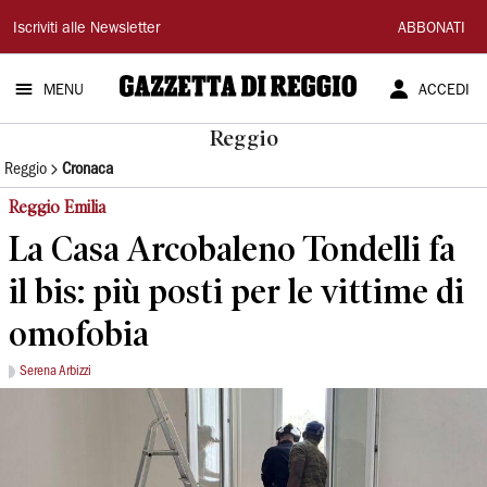
Gazzetta
Iscriviti alle Newsletter
ABBONATI
di
MENU
ACCEDI
Reggio
Reggio
Reggio
Cronaca
Reggio Emilia
La Casa Arcobaleno Tondelli fa
il bis: più posti per le vittime di
omofobia
Serena Arbizzi