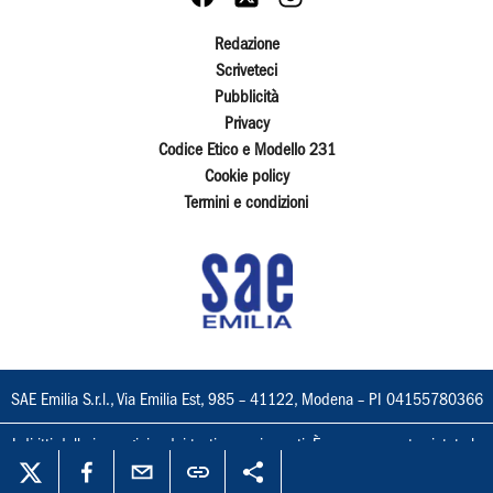
Redazione
Scriveteci
Pubblicità
Privacy
Codice Etico e Modello 231
Cookie policy
Termini e condizioni
SAE Emilia S.r.l., Via Emilia Est, 985 – 41122, Modena – PI 04155780366
I diritti delle immagini e dei testi sono riservati. È espressamente vietata la
loro riproduzione con qualsiasi mezzo e l'adattamento totale o parziale.