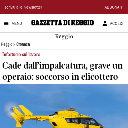
Gazzetta
Iscriviti alle Newsletter
ABBONATI
di
MENU
ACCEDI
Reggio
Reggio
Reggio
Cronaca
Infortunio sul lavoro
Cade dall’impalcatura, grave un
operaio: soccorso in elicottero