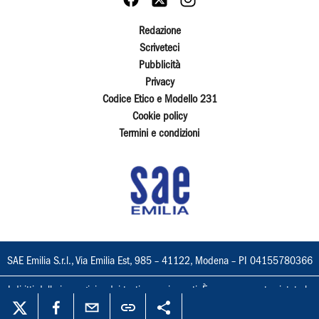
Redazione
Scriveteci
Pubblicità
Privacy
Codice Etico e Modello 231
Cookie policy
Termini e condizioni
SAE Emilia S.r.l., Via Emilia Est, 985 – 41122, Modena – PI 04155780366
I diritti delle immagini e dei testi sono riservati. È espressamente vietata la
loro riproduzione con qualsiasi mezzo e l'adattamento totale o parziale.