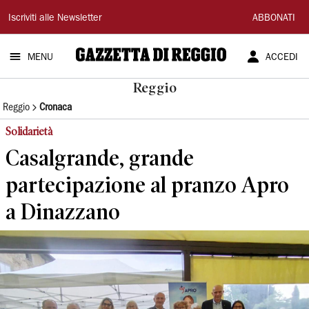
Gazzetta
Iscriviti alle Newsletter
ABBONATI
di
MENU
ACCEDI
Reggio
Reggio
Reggio
Cronaca
Solidarietà
Casalgrande, grande
partecipazione al pranzo Apro
a Dinazzano