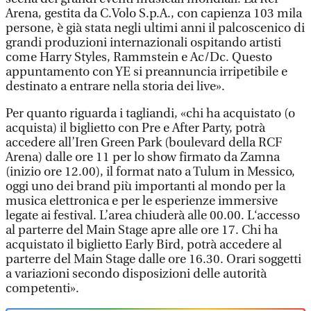
Arena, gestita da C.Volo S.p.A., con capienza 103 mila
persone, è già stata negli ultimi anni il palcoscenico di
grandi produzioni internazionali ospitando artisti
come Harry Styles, Rammstein e Ac/Dc. Questo
appuntamento con YE si preannuncia irripetibile e
destinato a entrare nella storia dei live».
Per quanto riguarda i tagliandi, «chi ha acquistato (o
acquista) il biglietto con Pre e After Party, potrà
accedere all’Iren Green Park (boulevard della RCF
Arena) dalle ore 11 per lo show firmato da Zamna
(inizio ore 12.00), il format nato a Tulum in Messico,
oggi uno dei brand più importanti al mondo per la
musica elettronica e per le esperienze immersive
legate ai festival. L’area chiuderà alle 00.00. L‘accesso
al parterre del Main Stage apre alle ore 17. Chi ha
acquistato il biglietto Early Bird, potrà accedere al
parterre del Main Stage dalle ore 16.30. Orari soggetti
a variazioni secondo disposizioni delle autorità
competenti».