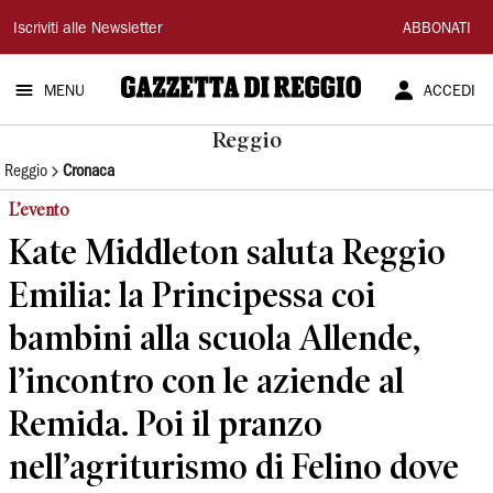
Gazzetta
Iscriviti alle Newsletter
ABBONATI
di
MENU
ACCEDI
Reggio
Reggio
Reggio
Cronaca
L’evento
Kate Middleton saluta Reggio
Emilia: la Principessa coi
bambini alla scuola Allende,
l’incontro con le aziende al
Remida. Poi il pranzo
nell’agriturismo di Felino dove