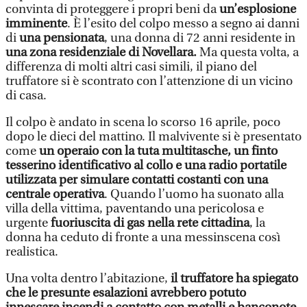
convinta di proteggere i propri beni da
un’esplosione
imminente
. È l’esito del colpo messo a segno ai danni
di
una pensionata
, una donna di 72 anni residente in
una zona residenziale di Novellara.
Ma questa volta, a
differenza di molti altri casi simili, il piano del
truffatore si è scontrato con l’attenzione di un vicino
di casa.
Il colpo è andato in scena lo scorso 16 aprile, poco
dopo le dieci del mattino. Il malvivente si è presentato
come
un operaio con la tuta multitasche, un finto
tesserino identificativo al collo e una radio portatile
utilizzata per simulare contatti costanti con una
centrale operativa
. Quando l’uomo ha suonato alla
villa della vittima, paventando una pericolosa e
urgente
fuoriuscita di gas nella rete cittadina
, la
donna ha ceduto di fronte a una messinscena così
realistica.
Una volta dentro l’abitazione,
il truffatore ha spiegato
che le presunte esalazioni avrebbero potuto