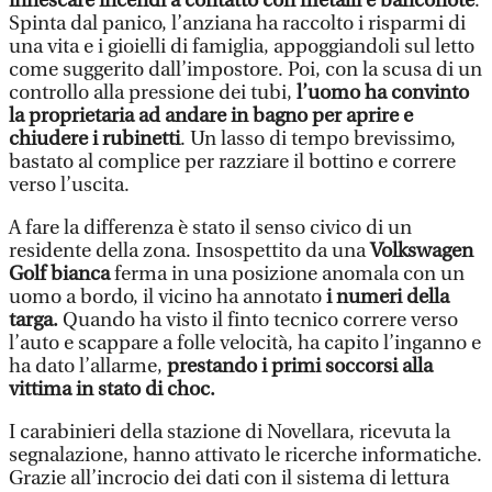
innescare incendi a contatto con metalli e banconote
.
Spinta dal panico, l’anziana ha raccolto i risparmi di
una vita e i gioielli di famiglia, appoggiandoli sul letto
come suggerito dall’impostore. Poi, con la scusa di un
controllo alla pressione dei tubi,
l’uomo ha convinto
la proprietaria ad andare in bagno per aprire e
chiudere i rubinetti
. Un lasso di tempo brevissimo,
bastato al complice per razziare il bottino e correre
verso l’uscita.
A fare la differenza è stato il senso civico di un
residente della zona. Insospettito da una
Volkswagen
Golf bianca
ferma in una posizione anomala con un
uomo a bordo, il vicino ha annotato
i numeri della
targa.
Quando ha visto il finto tecnico correre verso
l’auto e scappare a folle velocità, ha capito l’inganno e
ha dato l’allarme,
prestando i primi soccorsi alla
vittima in stato di choc.
I carabinieri della stazione di Novellara, ricevuta la
segnalazione, hanno attivato le ricerche informatiche.
Grazie all’incrocio dei dati con il sistema di lettura