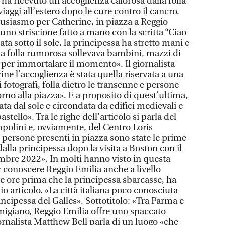
 ha ricevuto un’accoglienza calorosa dalla folla
 viaggi all’estero dopo le cure contro il cancro.
tusiasmo per Catherine, in piazza a Reggio
no striscione fatto a mano con la scritta “Ciao
ta sotto il sole, la principessa ha stretto mani e
 la folla rumorosa sollevava bambini, mazzi di
ni per immortalare il momento». Il giornalista
ine l’accoglienza è stata quella riservata a una
 fotografi, folla dietro le transenne e persone
torno alla piazza». E a proposito di quest’ultima,
ta dal sole e circondata da edifici medievali e
stello». Tra le righe dell’articolo si parla del
mpolini e, ovviamente, del Centro Loris
 persone presenti in piazza sono state le prime
dalla principessa dopo la visita a Boston con il
mbre 2022». In molti hanno visto in questa
r conoscere Reggio Emilia anche a livello
he ore prima che la principessa sbarcasse, ha
io articolo. «La città italiana poco conosciuta
incipessa del Galles». Sottotitolo: «Tra Parma e
migiano, Reggio Emilia offre uno spaccato
giornalista Matthew Bell parla di un luogo «che