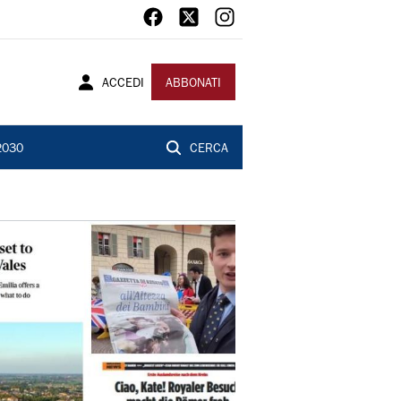
ACCEDI
ABBONATI
2030
CERCA