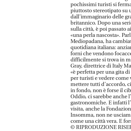
pochissimi turisti si ferm
piuttosto stereotipato su
dall’immaginario delle gra
britannico. Dopo una seri
sulla città, è poi passato
«una perla nascosta». Parl
Mediopadana, ha cambiato 
quotidiana italiana: anzia
forni che vendono focacce
difficilmente si trova in
Gray, direttrice di Italy M
«è perfetta per una gita di
per turisti e vedere come 
mettere tutti d’accordo, ci
in fondo, non è forse il cib
Oddio, ci sarebbe anche l’
gastronomiche. E infatti l
visita, anche la Fondazione
Insomma, non ne usciamo
come una città vera. E fors
© RIPRODUZIONE RISE