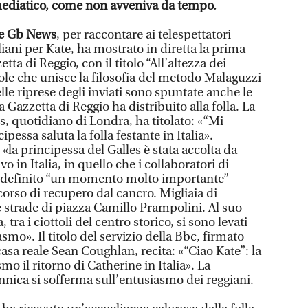
llo mediatico, come non avveniva da tempo.
ese Gb News
, per raccontare ai telespettatori
iani per Kate, ha mostrato in diretta la prima
tta di Reggio, con il titolo “All’altezza dei
ole che unisce la filosofia del metodo Malaguzzi
Nelle riprese degli inviati sono spuntate anche le
a Gazzetta di Reggio ha distribuito alla folla. La
, quotidiano di Londra, ha titolato: «“Mi
pessa saluta la folla festante in Italia».
e «la principessa del Galles è stata accolta da
vo in Italia, in quello che i collaboratori di
 definito “un momento molto importante”
rso di recupero dal cancro. Migliaia di
e strade di piazza Camillo Prampolini. Al suo
 tra i ciottoli del centro storico, si sono levati
smo». Il titolo del servizio della Bbc, firmato
asa reale Sean Coughlan, recita: «“Ciao Kate”: la
mo il ritorno di Catherine in Italia». La
nnica si sofferma sull’entusiasmo dei reggiani.