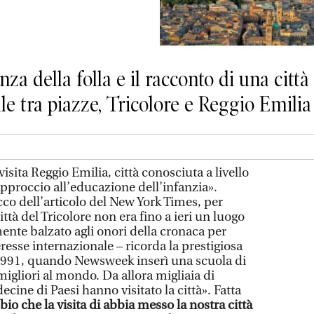
nza della folla e il racconto di una città 
le tra piazze, Tricolore e Reggio Emili
isita Reggio Emilia, città conosciuta a livello
approccio all’educazione dell’infanzia».
cco dell’articolo del New York Times, per
ttà del Tricolore non era fino a ieri un luogo
nte balzato agli onori della cronaca per
eresse internazionale – ricorda la prestigiosa
 1991, quando Newsweek inserì una scuola di
migliori al mondo. Da allora migliaia di
cine di Paesi hanno visitato la città». Fatta
io che la visita di abbia messo la nostra città