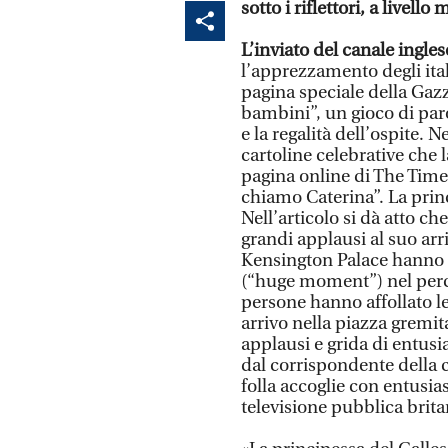
sotto i riflettori, a live
L’inviato del canale ingl
l’apprezzamento degli ital
pagina speciale della Gazze
bambini”, un gioco di par
e la regalità dell’ospite. 
cartoline celebrative che l
pagina online di The Times
chiamo Caterina”. La princi
Nell’articolo si dà atto ch
grandi applausi al suo arri
Kensington Palace hanno
(“huge moment”) nel perco
persone hanno affollato l
arrivo nella piazza gremita,
applausi e grida di entusia
dal corrispondente della c
folla accoglie con entusias
televisione pubblica brita