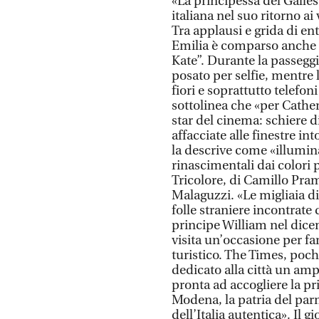
«La principessa del Galles
italiana nel suo ritorno ai
Tra applausi e grida di en
Emilia è comparso anche u
Kate”. Durante la passeggia
posato per selfie, mentre
fiori e soprattutto telefo
sottolinea che «per Cather
star del cinema: schiere di
affacciate alle finestre in
la descrive come «illumina
rinascimentali dai colori pa
Tricolore, di Camillo Pra
Malaguzzi. «Le migliaia di
folle straniere incontrate 
principe William nel dice
visita un’occasione per fa
turistico. The Times, poc
dedicato alla città un amp
pronta ad accogliere la pr
Modena, la patria del par
dell’Italia autentica». Il 