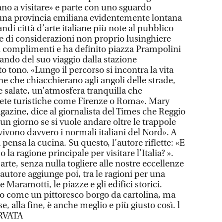
ano a visitare» e parte con uno sguardo
 una provincia emiliana evidentemente lontana
ndi città d’arte italiane più note al pubblico
e di considerazioni non proprio lusinghiere
 ai complimenti e ha definito piazza Prampolini
ando del suo viaggio dalla stazione
tono. «Lungo il percorso si incontra la vita
ne che chiacchierano agli angoli delle strade,
 salate, un’atmosfera tranquilla che
 mete turistiche come Firenze o Roma». Mary
agazine, dice al giornalista del Times che Reggio
 un giorno se si vuole andare oltre le trappole
vivono davvero i normali italiani del Nord». A
 pensa la cucina. Su questo, l’autore riflette: «E
o la ragione principale per visitare l’Italia? ».
arte, senza nulla togliere alle nostre eccellenze
’autore aggiunge poi, tra le ragioni per una
 Maramotti, le piazze e gli edifici storici.
 come un pittoresco borgo da cartolina, ma
e, alla fine, è anche meglio e più giusto così. l
RVATA