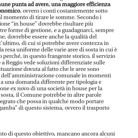
une punta ad avere, una maggiore efficienza
economico
, ovvero i conti costantemente sotto
al momento di tirare le somme. Secondo i
ione “in house” dovrebbe risultare più
ltre forme di gestione, e a guadagnarci, sempre
e, dovrebbe essere anche la qualità del
t’ultimo, di cui si potrebbe avere contezza in
a resa uniforme delle varie aree di sosta in cui è
o perché, in questo frangente storico, il servizio
 a Reggio vede soluzioni differenziate sulle
ituazione dovuta al fatto che le aree sono
ità dell’amministrazione comunale in momenti
e a una domanda differente per tipologia e
one ex novo di una società in house per la
i sosta, il Comune potrebbe in altre parole
tegrato che possa in qualche modo portare
“gamba” di questo sistema, ovvero il trasporto
nto di questo obiettivo, mancano ancora alcuni