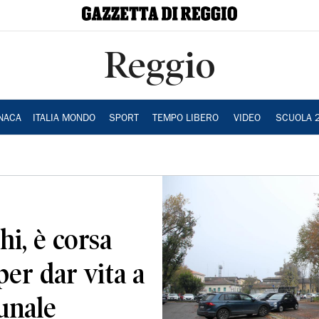
Reggio
NACA
ITALIA MONDO
SPORT
TEMPO LIBERO
VIDEO
SCUOLA 
i, è corsa
per dar vita a
unale