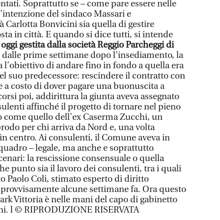
ntati. Soprattutto se – come pare essere nelle
’intenzione del sindaco Massari e
à Carlotta Bonvicini sia quella di gestire
sosta in città. E quando si dice tutti, si intende
 oggi gestita dalla società Reggio Parcheggi di
 dalle prime settimane dopo l’insediamento, la
 l’obiettivo di andare fino in fondo a quella era
el suo predecessore: rescindere il contratto con
e a costo di dover pagare una buonuscita a
corsi poi, addirittura la giunta aveva assegnato
sulenti affinché il progetto di tornare nel pieno
o come quello dell’ex Caserma Zucchi, un
odo per chi arriva da Nord e, una volta
à in centro. Ai consulenti, il Comune aveva in
 quadro – legale, ma anche e soprattutto
enari: la rescissione consensuale o quella
che punto sia il lavoro dei consulenti, tra i quali
o Paolo Coli, stimato esperto di diritto
provvisamente alcune settimane fa. Ora questo
ark Vittoria è nelle mani del capo di gabinetto
roni. l © RIPRODUZIONE RISERVATA