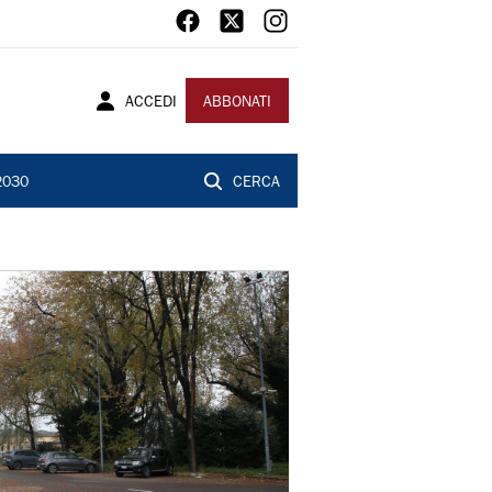
ACCEDI
ABBONATI
2030
CERCA