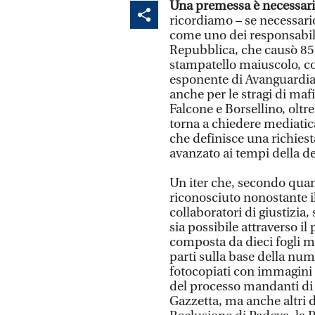
Una premessa è necessar
ricordiamo – se necessario 
come uno dei responsabili 
Repubblica, che causò 85 mo
stampatello maiuscolo, co
esponente di Avanguardia 
anche per le stragi di maf
Falcone e Borsellino, oltre
torna a chiedere mediatic
che definisce una richiest
avanzato ai tempi della d
Un iter che, secondo quan
riconosciuto nonostante il
collaboratori di giustizia, 
sia possibile attraverso il 
composta da dieci fogli ma
parti sulla base della num
fotocopiati con immagini
del processo mandanti di 
Gazzetta, ma anche altri de