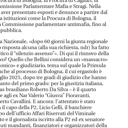
rocura di Bologna, la Procura di Cagliari, la
missione Parlamentare Mafia e Stragi. Nella
di aver presentato esposti e denunce a partire dal
a istituzioni come la Procura di Bologna, il
 la Commissione parlamentare antimafia, fino al
epubblica.
 Nazionale, «dopo 60 giorni la giunta regionale
isposta alcuna (alla sua richiesta, ndr) ha fatto
ico il “silenzio assenso”». Di qui il rinnovo della
tivo? Quello che Bellini considera un «massacro»
onico» e giudiziario, tema sul quale la Primula
nche al processo di Bologna, il cui ergastolo è
uglio 2025, dopo tre gradi di giudizio che hanno
anto del primo grado: per la giustizia italiana,
lias brasiliano Roberto Da Silva – è il quarto
 agli ex Nar Valerio “Giusva” Fioravanti,
o Cavallini. E ancora: l’attentato è stato
il capo della P2, Licio Gelli, il banchiere
o dell’ufficio Affari Riservati del Viminale
 il giornalista iscritto alla P2 ed ex senatore
uti mandanti, finanziatori e organizzatori della