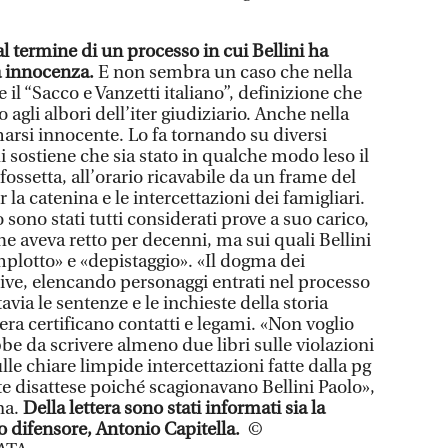
l termine di un processo in cui Bellini ha
 innocenza.
E non sembra un caso che nella
 il “Sacco e Vanzetti italiano”, definizione che
 agli albori dell’iter giudiziario. Anche nella
marsi innocente. Lo fa tornando su diversi
i sostiene che sia stato in qualche modo leso il
a fossetta, all’orario ricavabile da un frame del
la catenina e le intercettazioni dei famigliari.
sono stati tutti considerati prove a suo carico,
he aveva retto per decenni, ma sui quali Bellini
mplotto» e «depistaggio». «Il dogma dei
rive, elencando personaggi entrati nel processo
tavia le sentenze e le inchieste della storia
ra certificano contatti e legami. «Non voglio
bbe da scrivere almeno due libri sulle violazioni
sulle chiare limpide intercettazioni fatte dalla pg
 disattese poiché scagionavano Bellini Paolo»,
na.
Della lettera sono stati informati sia la
o difensore, Antonio Capitella.
©