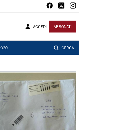
ACCEDI
ABBONATI
2030
CERCA