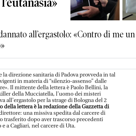
 l’eutanasia»
annato all’ergastolo: «Contro di me un 
o»
 la direzione sanitaria di Padova provveda in tal
vigenti in materia di “silenzio-assenso” dalle
e». Il mittente della lettera è Paolo Bellini, la
killer della Mucciatella, l’uomo dei misteri
a all’ergastolo per la strage di Bologna del 2
io della lettera è la redazione della Gazzetta di
 direttore: una missiva spedita dal carcere di
to trasferito dopo aver trascorso precedenti
 e a Cagliari, nel carcere di Uta.