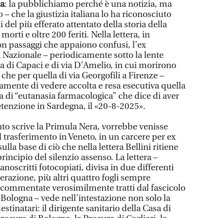
ia
: la pubblichiamo perché è una notizia, ma
– che la giustizia italiana lo ha riconosciuto
del più efferato attentato della storia della
rti e oltre 200 feriti. Nella lettera, in
n passaggi che appaiono confusi, l’ex
Nazionale – periodicamente sotto la lente
ia di Capaci e di via D’Amelio, in cui morirono
 che per quella di via Georgofili a Firenze –
amente di vedere accolta e resa esecutiva quella
a di “eutanasia farmacologica” che dice di aver
etenzione in Sardegna, il «20-8-2025».
to scrive la Primula Nera, vorrebbe venisse
 trasferimento in Veneto, in un carcere per ex
sulla base di ciò che nella lettera Bellini ritiene
principio del silenzio assenso. La lettera –
noscritti fotocopiati, divisa in due differenti
erazione, più altri quattro fogli sempre
 commentate verosimilmente tratti dal fascicolo
Bologna – vede nell’intestazione non solo la
stinatari: il dirigente sanitario della Casa di