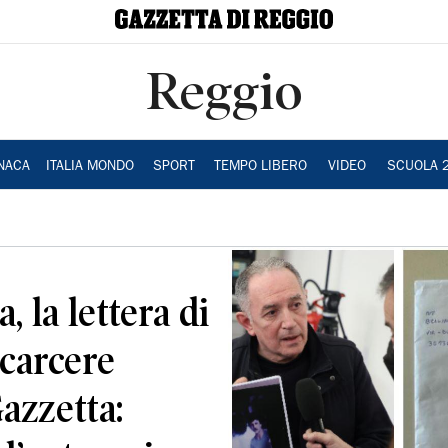
Reggio
NACA
ITALIA MONDO
SPORT
TEMPO LIBERO
VIDEO
SCUOLA 
, la lettera di
 carcere
Gazzetta: