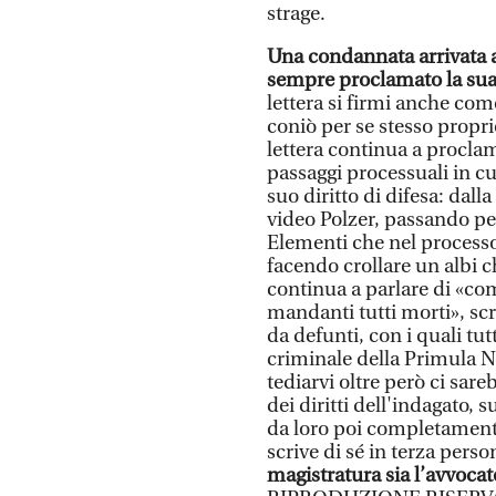
strage.
Una condannata arrivata a
sempre proclamato la sua
lettera si firmi anche come
coniò per se stesso proprio
lettera continua a procla
passaggi processuali in cu
suo diritto di difesa: dall
video Polzer, passando per 
Elementi che nel processo 
facendo crollare un albi c
continua a parlare di «co
mandanti tutti morti», sc
da defunti, con i quali tut
criminale della Primula Ne
tediarvi oltre però ci sare
dei diritti dell'indagato, 
da loro poi completamente
scrive di sé in terza perso
magistratura sia l’avvocat