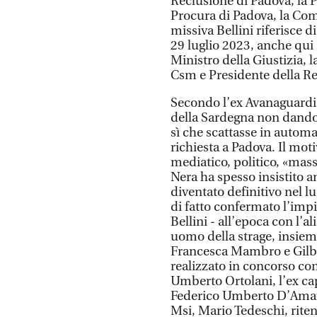
Reclusione di Padova, la P
Procura di Padova, la Com
missiva Bellini riferisce 
29 luglio 2023, anche qui 
Ministro della Giustizia,
Csm e Presidente della R
Secondo l’ex Avanaguardia
della Sardegna non dando r
sì che scattasse in automat
richiesta a Padova. Il mo
mediatico, politico, «mass
Nera ha spesso insistito a
diventato definitivo nel l
di fatto confermato l’impi
Bellini - all’epoca con l’a
uomo della strage, insieme
Francesca Mambro e Gilbert
realizzato in concorso con 
Umberto Ortolani, l’ex cap
Federico Umberto D’Amato e
Msi, Mario Tedeschi, riten