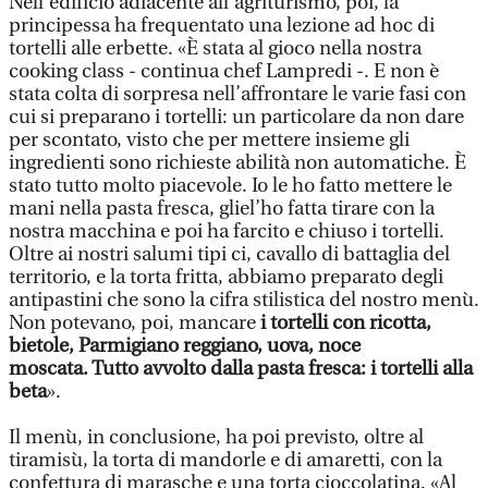
Nell’edificio adiacente all’agriturismo, poi, la
principessa ha frequentato una lezione ad hoc di
tortelli alle erbette. «È stata al gioco nella nostra
cooking class - continua chef Lampredi -. E non è
stata colta di sorpresa nell’affrontare le varie fasi con
cui si preparano i tortelli: un particolare da non dare
per scontato, visto che per mettere insieme gli
ingredienti sono richieste abilità non automatiche. È
stato tutto molto piacevole. Io le ho fatto mettere le
mani nella pasta fresca, gliel’ho fatta tirare con la
nostra macchina e poi ha farcito e chiuso i tortelli.
Oltre ai nostri salumi tipi ci, cavallo di battaglia del
territorio, e la torta fritta, abbiamo preparato degli
antipastini che sono la cifra stilistica del nostro menù.
Non potevano, poi, mancare
i tortelli con ricotta,
bietole, Parmigiano reggiano, uova, noce
moscata. Tutto avvolto dalla pasta fresca: i tortelli alla
beta
».
Il menù, in conclusione, ha poi previsto, oltre al
tiramisù, la torta di mandorle e di amaretti, con la
confettura di marasche e una torta cioccolatina. «Al