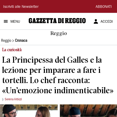
Gazzetta
Iscriviti alle Newsletter
ABBONATI
di
MENU
ACCEDI
Reggio
Reggio
Reggio
Cronaca
La curiosità
La Principessa del Galles e la
lezione per imparare a fare i
tortelli. Lo chef racconta:
«Un’emozione indimenticabile»
Serena Arbizzi