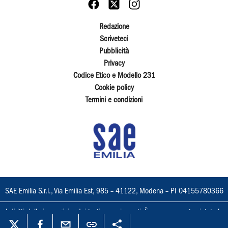
Redazione
Scriveteci
Pubblicità
Privacy
Codice Etico e Modello 231
Cookie policy
Termini e condizioni
SAE Emilia S.r.l., Via Emilia Est, 985 – 41122, Modena – PI 04155780366
I diritti delle immagini e dei testi sono riservati. È espressamente vietata la
loro riproduzione con qualsiasi mezzo e l'adattamento totale o parziale.