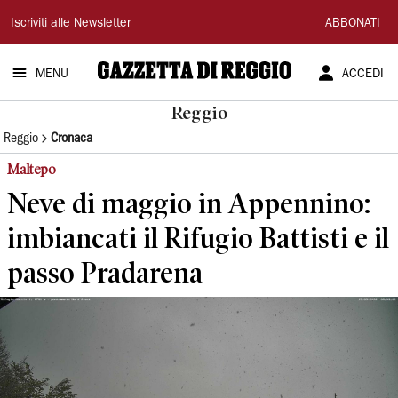
Gazzetta
Iscriviti alle Newsletter
ABBONATI
di
MENU
ACCEDI
Reggio
Reggio
Reggio
Cronaca
Maltepo
Neve di maggio in Appennino:
imbiancati il Rifugio Battisti e il
passo Pradarena