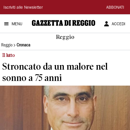
Gazzetta
Iscriviti alle Newsletter
ABBONATI
di
MENU
ACCEDI
Reggio
Reggio
Reggio
Cronaca
Il lutto
Stroncato da un malore nel
sonno a 75 anni