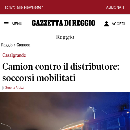
Gazzetta
Iscriviti alle Newsletter
ABBONATI
di
MENU
ACCEDI
Reggio
Reggio
Reggio
Cronaca
Casalgrande
Camion contro il distributore:
soccorsi mobilitati
Serena Arbizzi