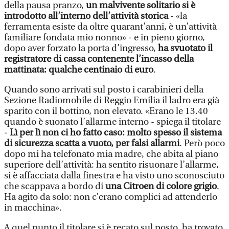
della pausa pranzo,
un malvivente solitario si è
introdotto all’interno dell’attività storica
- «la
ferramenta esiste da oltre quarant’anni, è un’attività
familiare fondata mio nonno» - e in pieno giorno,
dopo aver forzato la porta d’ingresso,
ha svuotato il
registratore di cassa contenente l’incasso della
mattinata: qualche centinaio di euro
.
Quando sono arrivati sul posto i carabinieri della
Sezione Radiomobile di Reggio Emilia il ladro era già
sparito con il bottino, non elevato. «Erano le 13.40
quando è suonato l’allarme interno - spiega il titolare
-
Lì per lì non ci ho fatto caso: molto spesso il sistema
di sicurezza scatta a vuoto, per falsi allarmi
. Però poco
dopo mi ha telefonato mia madre, che abita al piano
superiore dell’attività: ha sentito risuonare l’allarme,
si è affacciata dalla finestra e ha visto uno sconosciuto
che scappava a bordo di
una Citroen di colore grigio
.
Ha agito da solo: non c’erano complici ad attenderlo
in macchina».
A quel punto il titolare si è recato sul posto, ha trovato