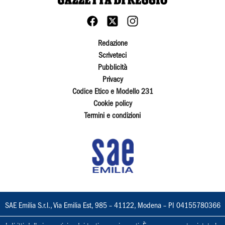
Redazione
Scriveteci
Pubblicità
Privacy
Codice Etico e Modello 231
Cookie policy
Termini e condizioni
SAE Emilia S.r.l., Via Emilia Est, 985 – 41122, Modena – PI 04155780366