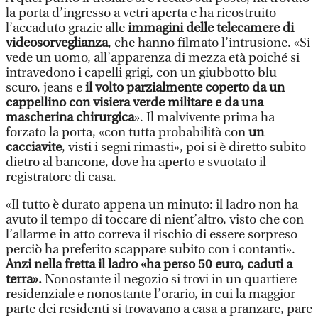
la porta d’ingresso a vetri aperta e ha ricostruito
l’accaduto grazie alle
immagini delle telecamere di
videosorveglianza
, che hanno filmato l’intrusione. «Si
vede un uomo, all’apparenza di mezza età poiché si
intravedono i capelli grigi, con un giubbotto blu
scuro, jeans e
il volto parzialmente coperto da un
cappellino con visiera verde militare e da una
mascherina chirurgica
». Il malvivente prima ha
forzato la porta, «con tutta probabilità con
un
cacciavite
, visti i segni rimasti», poi si è diretto subito
dietro al bancone, dove ha aperto e svuotato il
registratore di casa.
«Il tutto è durato appena un minuto: il ladro non ha
avuto il tempo di toccare di nient’altro, visto che con
l’allarme in atto correva il rischio di essere sorpreso
perciò ha preferito scappare subito con i contanti».
Anzi nella fretta il ladro «ha perso 50 euro, caduti a
terra».
Nonostante il negozio si trovi in un quartiere
residenziale e nonostante l’orario, in cui la maggior
parte dei residenti si trovavano a casa a pranzare, pare