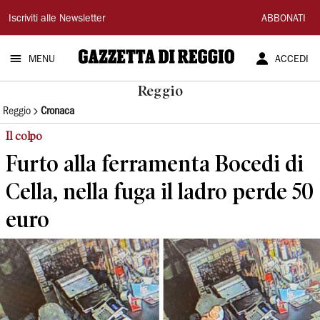
Gazzetta
Iscriviti alle Newsletter
ABBONATI
di
MENU
ACCEDI
Reggio
Reggio
Reggio
Cronaca
Il colpo
Furto alla ferramenta Bocedi di
Cella, nella fuga il ladro perde 50
euro