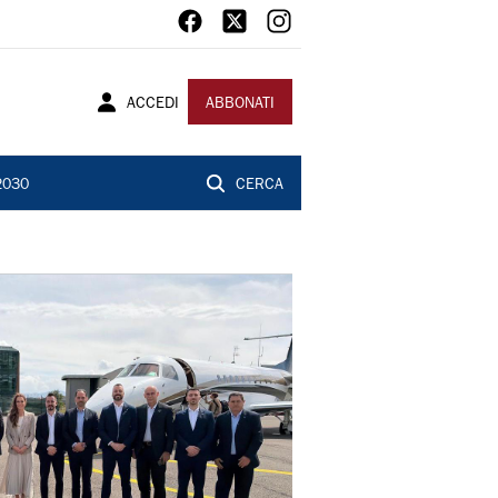
ACCEDI
ABBONATI
2030
CERCA