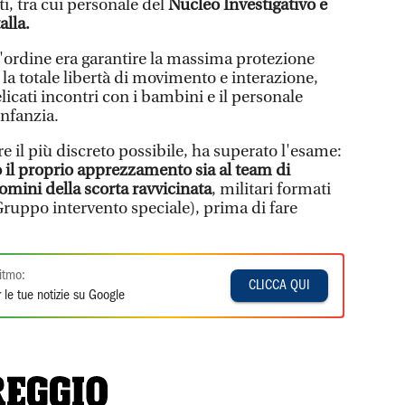
i, tra cui personale del
Nucleo Investigativo e
lla.
ll'ordine era garantire la massima protezione
 la totale libertà di movimento e interazione,
icati incontri con i bambini e il personale
infanzia.
re il più discreto possibile, ha superato l'esame:
o il proprio apprezzamento sia al team di
mini della scorta ravvicinata
, militari formati
Gruppo intervento speciale), prima di fare
itmo:
CLICCA QUI
 le tue notizie su Google