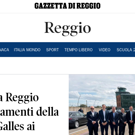
Reggio
NACA
ITALIA MONDO
SPORT
TEMPO LIBERO
VIDEO
SCUOLA 
a Reggio
iamenti della
alles ai