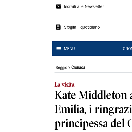
Gazzetta
Iscriviti alle Newsletter
di
Reggio
Sfoglia il quotidiano
MENU
CRO
Reggio
Cronaca
La visita
Kate Middleton 
Emilia, i ringraz
principessa del G