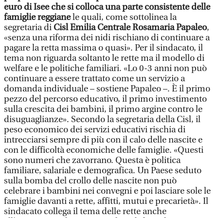
euro di Isee che si colloca una parte consistente delle
famiglie reggiane
le quali, come sottolinea la
segretaria di
Cisl Emilia Centrale
Rosamaria Papaleo
,
«senza una riforma dei nidi rischiano di continuare a
pagare la retta massima o quasi». Per il sindacato, il
tema non riguarda soltanto le rette ma il modello di
welfare e le politiche familiari. «Lo 0-3 anni non può
continuare a essere trattato come un servizio a
domanda individuale – sostiene Papaleo –. È il primo
pezzo del percorso educativo, il primo investimento
sulla crescita dei bambini, il primo argine contro le
disuguaglianze». Secondo la segretaria della Cisl, il
peso economico dei servizi educativi rischia di
intrecciarsi sempre di più con il calo delle nascite e
con le difficoltà economiche delle famiglie. «Questi
sono numeri che zavorrano. Questa è politica
familiare, salariale e demografica. Un Paese seduto
sulla bomba del crollo delle nascite non può
celebrare i bambini nei convegni e poi lasciare sole le
famiglie davanti a rette, affitti, mutui e precarietà». Il
sindacato collega il tema delle rette anche