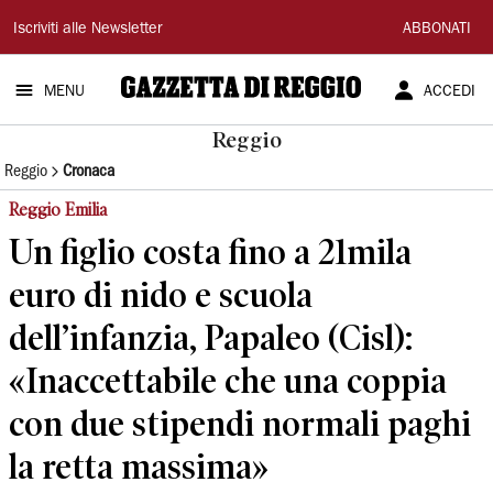
Gazzetta
Iscriviti alle Newsletter
ABBONATI
di
MENU
ACCEDI
Reggio
Reggio
Reggio
Cronaca
Reggio Emilia
Un figlio costa fino a 21mila
euro di nido e scuola
dell’infanzia, Papaleo (Cisl):
«Inaccettabile che una coppia
con due stipendi normali paghi
la retta massima»