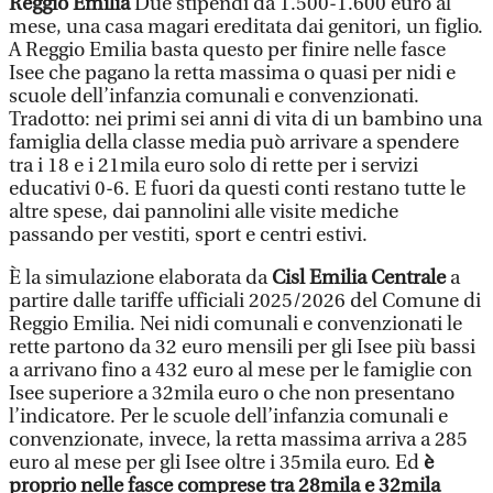
Reggio Emilia
Due stipendi da 1.500-1.600 euro al
mese, una casa magari ereditata dai genitori, un figlio.
A Reggio Emilia basta questo per finire nelle fasce
Isee che pagano la retta massima o quasi per nidi e
scuole dell’infanzia comunali e convenzionati.
Tradotto: nei primi sei anni di vita di un bambino una
famiglia della classe media può arrivare a spendere
tra i 18 e i 21mila euro solo di rette per i servizi
educativi 0-6. E fuori da questi conti restano tutte le
altre spese, dai pannolini alle visite mediche
passando per vestiti, sport e centri estivi.
È la simulazione elaborata da
Cisl Emilia Centrale
a
partire dalle tariffe ufficiali 2025/2026 del Comune di
Reggio Emilia. Nei nidi comunali e convenzionati le
rette partono da 32 euro mensili per gli Isee più bassi
a arrivano fino a 432 euro al mese per le famiglie con
Isee superiore a 32mila euro o che non presentano
l’indicatore. Per le scuole dell’infanzia comunali e
convenzionate, invece, la retta massima arriva a 285
euro al mese per gli Isee oltre i 35mila euro. Ed
è
proprio nelle fasce comprese tra 28mila e 32mila