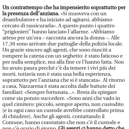
Un contrattempo che ha impensierito soprattutto per
la presenza dell’anziana.
«Si muoveva con un
deambulatore e ha iniziato ad agitarsi, abbiamo
cercato di rassicurarla». A questo punto i quattro
“prigionieri” hanno lanciato l’allarme. «Abbiamo
atteso per un’ora – racconta ancora la donna –. Alle
17.30 sono arrivate due pattuglie della polizia locale.
Un grazie sincero agli agenti, che sono riusciti a
rompere la catena con un seghetto: è stato faticoso e
per nulla semplice, ma alla fine ce l’hanno fatta. Non
ho avuto paura perché c’è da temere i vivi più dei
morti, tuttavia non è stata una bella esperienza,
soprattutto per l’anziana che si è stancata». Al ritorno
a casa, Nazzarena è stata accolta dalle battute dei
familiari: «Sempre fortunata...». Resta da spiegare
come sia potuto succedere. «Sono anni che vado in
quel cimitero: piccolo, sempre aperto, non custodito
(e in ogni caso un custode avrebbe controllato prima
di chiudere). Anche gli agenti, contattando il
Comune, hanno constatato che non c’è il custode e
non c’è orario di giorno.
Gli agenti ci hanno detto che