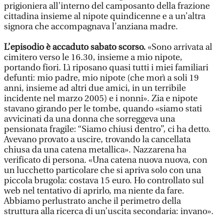
prigioniera all’interno del camposanto della frazione
cittadina insieme al nipote quindicenne e a un’altra
signora che accompagnava l’anziana madre.
L’episodio è accaduto sabato scorso.
«Sono arrivata al
cimitero verso le 16.30, insieme a mio nipote,
portando fiori. Lì riposano quasi tutti i miei familiari
defunti: mio padre, mio nipote (che morì a soli 19
anni, insieme ad altri due amici, in un terribile
incidente nel marzo 2005) e i nonni». Zia e nipote
stavano girando per le tombe, quando «siamo stati
avvicinati da una donna che sorreggeva una
pensionata fragile: “Siamo chiusi dentro”, ci ha detto.
Avevano provato a uscire, trovando la cancellata
chiusa da una catena metallica». Nazzarena ha
verificato di persona. «Una catena nuova nuova, con
un lucchetto particolare che si apriva solo con una
piccola brugola: costava 15 euro. Ho controllato sul
web nel tentativo di aprirlo, ma niente da fare.
Abbiamo perlustrato anche il perimetro della
struttura alla ricerca di un’uscita secondaria: invano».