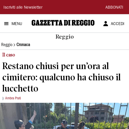
Gazzetta
Iscriviti alle Newsletter
ABBONATI
di
MENU
ACCEDI
Reggio
Reggio
Reggio
Cronaca
Il caso
Restano chiusi per un’ora al
cimitero: qualcuno ha chiuso il
lucchetto
Ambra Prati