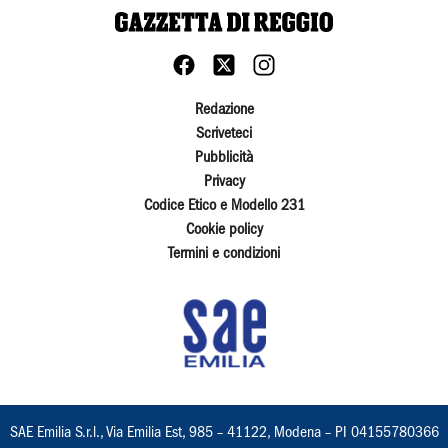
Redazione
Scriveteci
Pubblicità
Privacy
Codice Etico e Modello 231
Cookie policy
Termini e condizioni
SAE Emilia S.r.l., Via Emilia Est, 985 – 41122, Modena – PI 04155780366