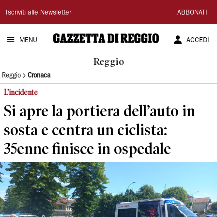
Gazzetta
Iscriviti alle Newsletter
ABBONATI
di
MENU
ACCEDI
Reggio
Reggio
Reggio
Cronaca
L’incidente
Si apre la portiera dell’auto in
sosta e centra un ciclista:
35enne finisce in ospedale