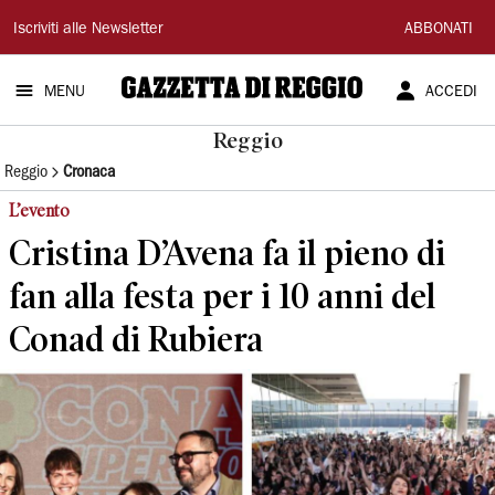
Gazzetta
Iscriviti alle Newsletter
ABBONATI
di
MENU
ACCEDI
Reggio
Reggio
Reggio
Cronaca
L’evento
Cristina D’Avena fa il pieno di
fan alla festa per i 10 anni del
Conad di Rubiera