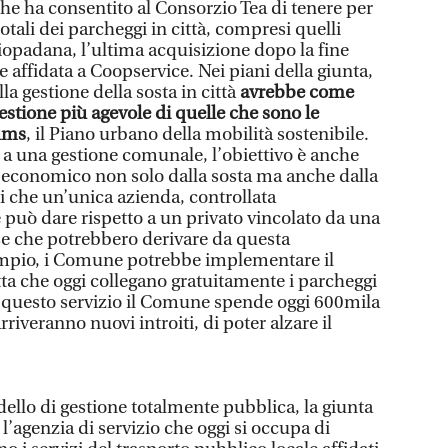
he ha consentito al Consorzio Tea di tenere per
totali dei parcheggi in città, compresi quelli
iopadana, l’ultima acquisizione dopo la fine
e affidata a Coopservice. Nei piani della giunta,
a gestione della sosta in città
avrebbe come
estione più agevole di quelle che sono le
Pums
, il Piano urbano della mobilità sostenibile.
o a una gestione comunale, l’obiettivo è anche
o economico non solo dalla sosta ma anche dalla
i che un’unica azienda, controllata
uò dare rispetto a un privato vincolato da una
se che potrebbero derivare da questa
empio, i Comune potrebbe implementare il
tta che oggi collegano gratuitamente i parcheggi
r questo servizio il Comune spende oggi 600mila
riveranno nuovi introiti, di poter alzare il
ello di gestione totalmente pubblica, la giunta
 l’agenzia di servizio che oggi si occupa di