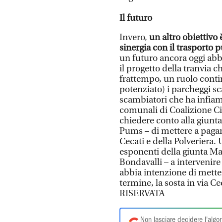
Il futuro
Invero,
un altro obiettivo 
sinergia con il trasporto 
un futuro ancora oggi abb
il progetto della tranvia c
frattempo, un ruolo conti
potenziato) i parcheggi s
scambiatori che ha infiamm
comunali di Coalizione Ci
chiedere conto alla giunt
Pums – di mettere a pagame
Cecati e della Polveriera.
esponenti della giunta Mas
Bondavalli – a intervenir
abbia intenzione di mett
termine, la sosta in via 
RISERVATA
Non lasciare decidere l'algor