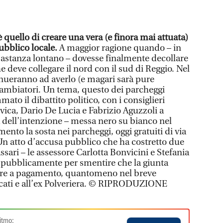
è quello di creare una vera (e finora mai attuata)
pubblico locale.
A maggior ragione quando – in
astanza lontano – dovesse finalmente decollare
he deve collegare il nord con il sud di Reggio. Nel
nueranno ad averlo (e magari sarà pure
cambiatori. Un tema, questo dei parcheggi
ato il dibattito politico, con i consiglieri
vica, Dario De Lucia e Fabrizio Aguzzoli a
a dell’intenzione – messa nero su bianco nel
nto la sosta nei parcheggi, oggi gratuiti di via
 Un atto d’accusa pubblico che ha costretto due
sari – le assessore Carlotta Bonvicini e Stefania
e pubblicamente per smentire che la giunta
ere a pagamento, quantomeno nel breve
Cecati e all’ex Polveriera. © RIPRODUZIONE
itmo: