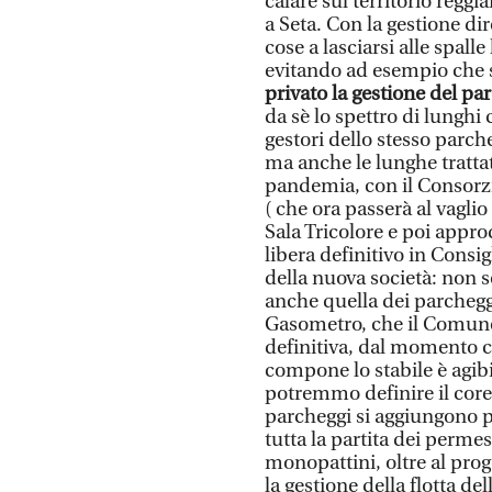
calare sul territorio reggi
a Seta. Con la gestione dir
cose a lasciarsi alle spall
evitando ad esempio che s
privato la gestione del p
da sè lo spettro di lunghi
gestori dello stesso parche
ma anche le lunghe tratta
pandemia, con il Consorzio
( che ora passerà al vagli
Sala Tricolore e poi appr
libera definitivo in Consi
della nuova società: non s
anche quella dei parchegg
Gasometro, che il Comune
definitiva, dal momento ch
compone lo stabile è agib
potremmo definire il core 
parcheggi si aggiungono po
tutta la partita dei permess
monopattini, oltre al prog
la gestione della flotta d