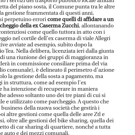
ano i servizi del trasporto pubblico locale affidati
etta del piano sosta, il Comune punta tra le altre
e la gestione frammentata di questi anni,
i perpetuino errori
come quelli di affidare a un
archeggio della ex Caserma Zucchi
, allontanando
 contenziosi come quello tuttora in atto con i
ggio nel cortile dell’ex caserma di viale Allegri
tive avviate ad esempio, subito dopo la
 Tea. Nella delibera, licenziata ieri dalla giunta
o di una riunione dei gruppi di maggioranza in
oderà in commissione consiliare prima del via
glio comunale), è delineato il perimetro d’azione
olo la gestione della sosta a pagamento, ma
i in struttura, come ad esempio l'ex
 ha intenzione di recuperare in maniera
e adesso soltanto uno dei tre piani di cui si
ile e utilizzato come parcheggio. A questo che
business della nuova società che gestirà i
i altre gestioni come quella delle aree Ztl e
i, oltre alle gestioni del bike sharing, quella dei
etto di car sharing di quartiere, nonché a tutta
elle auto e dei mezzi comunali.