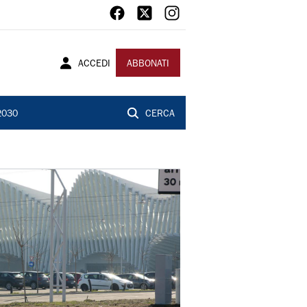
ACCEDI
ABBONATI
2030
CERCA