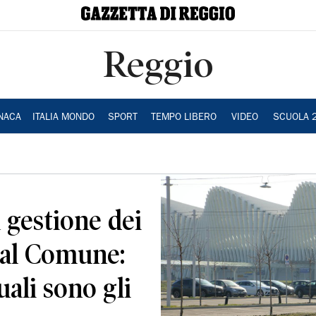
Reggio
NACA
ITALIA MONDO
SPORT
TEMPO LIBERO
VIDEO
SCUOLA 
 gestione dei
 al Comune:
uali sono gli