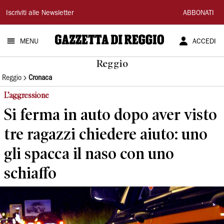
Gazzetta
Iscriviti alle Newsletter
ABBONATI
di
MENU
ACCEDI
Reggio
Reggio
Reggio
Cronaca
L’aggressione
Si ferma in auto dopo aver visto
tre ragazzi chiedere aiuto: uno
gli spacca il naso con uno
schiaffo