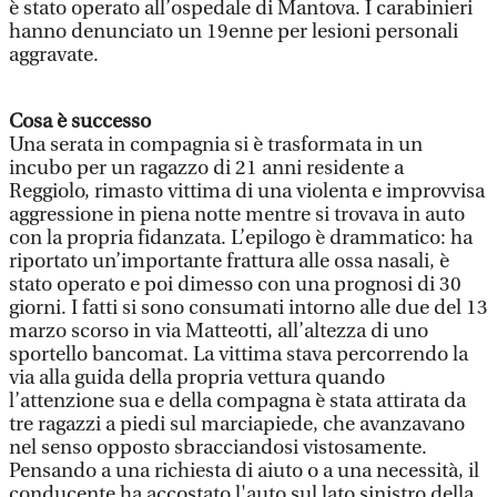
è stato operato all’ospedale di Mantova. I carabinieri
hanno denunciato un 19enne per lesioni personali
aggravate.
Cosa è successo
Una serata in compagnia si è trasformata in un
incubo per un ragazzo di 21 anni residente a
Reggiolo, rimasto vittima di una violenta e improvvisa
aggressione in piena notte mentre si trovava in auto
con la propria fidanzata. L’epilogo è drammatico: ha
riportato un’importante frattura alle ossa nasali, è
stato operato e poi dimesso con una prognosi di 30
giorni. I fatti si sono consumati intorno alle due del 13
marzo scorso in via Matteotti, all’altezza di uno
sportello bancomat. La vittima stava percorrendo la
via alla guida della propria vettura quando
l’attenzione sua e della compagna è stata attirata da
tre ragazzi a piedi sul marciapiede, che avanzavano
nel senso opposto sbracciandosi vistosamente.
Pensando a una richiesta di aiuto o a una necessità, il
conducente ha accostato l'auto sul lato sinistro della