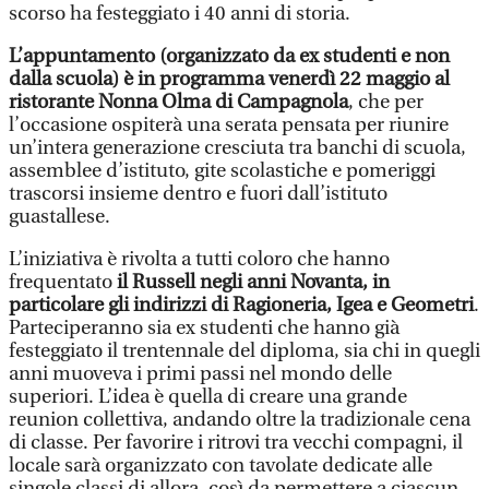
scorso ha festeggiato i 40 anni di storia.
L’appuntamento (organizzato da ex studenti e non
dalla scuola) è in programma venerdì 22 maggio al
ristorante Nonna Olma di Campagnola
, che per
l’occasione ospiterà una serata pensata per riunire
un’intera generazione cresciuta tra banchi di scuola,
assemblee d’istituto, gite scolastiche e pomeriggi
trascorsi insieme dentro e fuori dall’istituto
guastallese.
L’iniziativa è rivolta a tutti coloro che hanno
frequentato
il Russell negli anni Novanta, in
particolare gli indirizzi di Ragioneria, Igea e Geometri
.
Parteciperanno sia ex studenti che hanno già
festeggiato il trentennale del diploma, sia chi in quegli
anni muoveva i primi passi nel mondo delle
superiori. L’idea è quella di creare una grande
reunion collettiva, andando oltre la tradizionale cena
di classe. Per favorire i ritrovi tra vecchi compagni, il
locale sarà organizzato con tavolate dedicate alle
singole classi di allora, così da permettere a ciascun