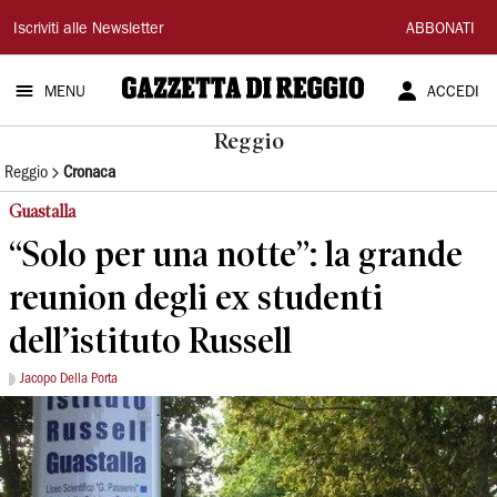
Gazzetta
Iscriviti alle Newsletter
ABBONATI
di
MENU
ACCEDI
Reggio
Reggio
Reggio
Cronaca
Guastalla
“Solo per una notte”: la grande
reunion degli ex studenti
dell’istituto Russell
Jacopo Della Porta