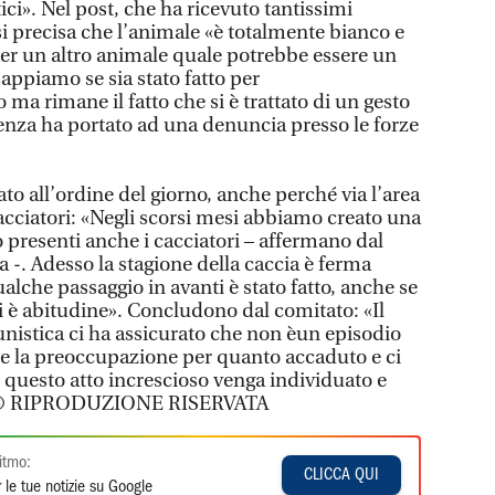
ci». Nel post, che ha ricevuto tantissimi
i precisa che l’animale «è totalmente bianco e
er un altro animale quale potrebbe essere un
appiamo se sia stato fatto per
ma rimane il fatto che si è trattato di un gesto
enza ha portato ad una denuncia presso le forze
ato all’ordine del giorno, anche perché via l’area
acciatori: «Negli scorsi mesi abbiamo creato una
 presenti anche i cacciatori – affermano dal
 -. Adesso la stagione della caccia è ferma
lche passaggio in avanti è stato fatto, anche se
i è abitudine». Concludono dal comitato: «Il
unistica ci ha assicurato che non èun episodio
e la preoccupazione per quanto accaduto e ci
 questo atto increscioso venga individuato e
o. © RIPRODUZIONE RISERVATA
itmo:
CLICCA QUI
 le tue notizie su Google