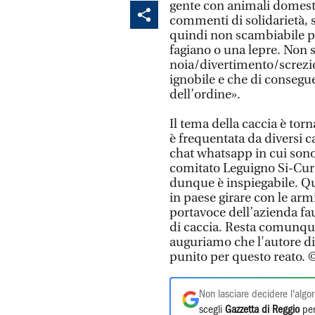
gente con animali domesti
commenti di solidarietà, s
quindi non scambiabile p
fagiano o una lepre. Non s
noia/divertimento/screzio 
ignobile e che di consegu
dell’ordine».
Il tema della caccia è torn
è frequentata da diversi c
chat whatsapp in cui sono
comitato Leguigno Si-Cura
dunque è inspiegabile. Qua
in paese girare con le arm
portavoce dell’azienda fa
di caccia. Resta comunqu
auguriamo che l'autore di
punito per questo reat
Non lasciare decidere l'algor
scegli
Gazzetta di Reggio
per