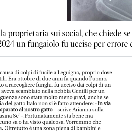
la proprietaria sui social, che chiede se
 2024 un fungaiolo fu ucciso per errore 
 causa di colpi di fucile a Leguigno, proprio dove
li. Era ottobre di due anni fa quando l’uomo,
to a raccogliere funghi, fu ucciso dai colpi di un
o aveva scambiato nella nebbia Gentili per un
eguenze sono state molto meno gravi, anche se
a del gatto Italo non si è fatto attendere: «
In via
sparato al nostro gatto
– scrive Arianna sulla
Casina Se”–.Fortunatamente sta bene ma
uno sa o ha visto qualcosa. Vorremmo che
e. Oltretutto è una zona piena di bambini e