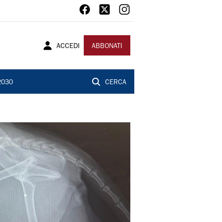
ACCEDI
ABBONATI
2030
CERCA