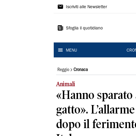
Gazzetta
Iscriviti alle Newsletter
di
Reggio
Sfoglia il quotidiano
MENU
CRO
Reggio
Cronaca
Animali
«Hanno sparato 
gatto». L’allarm
dopo il feriment