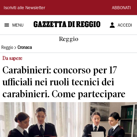
Gazzetta
Iscriviti alle Newsletter
ABBONATI
di
MENU
ACCEDI
Reggio
Reggio
Reggio
Cronaca
Da sapere
Carabinieri: concorso per 17
ufficiali nei ruoli tecnici dei
carabinieri. Come partecipare