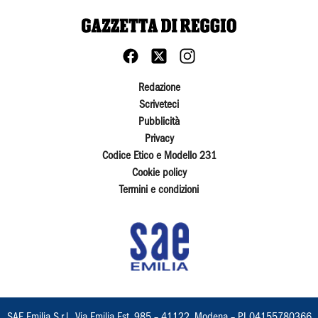
Redazione
Scriveteci
Pubblicità
Privacy
Codice Etico e Modello 231
Cookie policy
Termini e condizioni
SAE Emilia S.r.l., Via Emilia Est, 985 – 41122, Modena – PI 04155780366