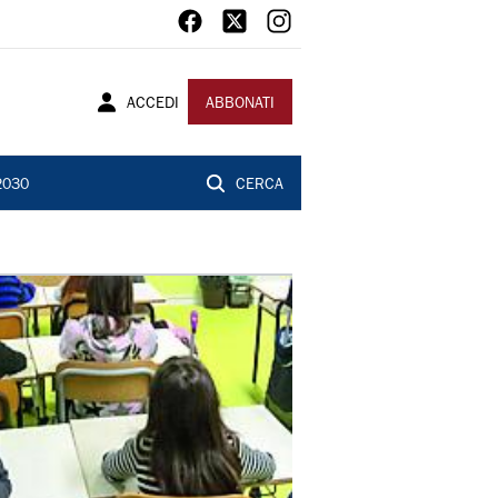
ACCEDI
ABBONATI
2030
CERCA