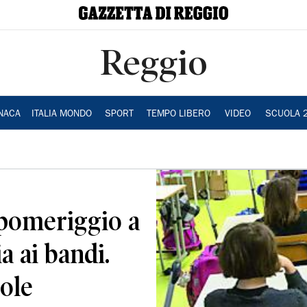
Reggio
NACA
ITALIA MONDO
SPORT
TEMPO LIBERO
VIDEO
SCUOLA 
 pomeriggio a
a ai bandi.
uole