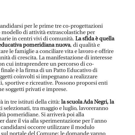
candidarsi per le prime tre co-progettazioni
 modello di attività extrascolastiche per
arie in centri vivi di comunità.
La sfida è quella
a educativa pomeridiana nuova
, di qualità e
tare le famiglie a conciliare vita e lavoro e offrire
ità di crescita. La manifestazione di interesse
con cui intraprendere un percorso di co-
 finale è la firma di un Patto Educativo di
oggetti coinvolti si impegnano a realizzare
li, sportive e ricreative. Possono proporsi enti
e soggetti privati e imprese.
in tre istituti della città:
la scuola Ada Negri, la
i selezionati, tra maggio e luglio, lavoreranno
ità pomeridiane. Si arriverà poi alla
per dare il via alla sperimentazione per l'anno
 candidarsi occorre utilizzare il modulo
ie sul portale del Comune; le domande vanno