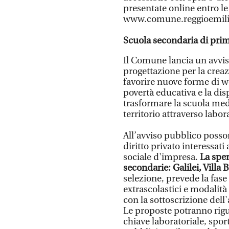
presentate online entro l
www.comune.reggioemilia
Scuola secondaria di pri
Il Comune lancia un avvis
progettazione per la crea
favorire nuove forme di we
povertà educativa e la dis
trasformare la scuola medi
territorio attraverso labor
All’avviso pubblico posson
diritto privato interessati
sociale d'impresa.
La sper
secondarie: Galilei, Villa B
selezione, prevede la fase 
extrascolastici e modalità 
con la sottoscrizione dell
Le proposte potranno rigua
chiave laboratoriale, spor