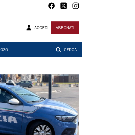
ACCEDI
ABBONATI
2030
CERCA