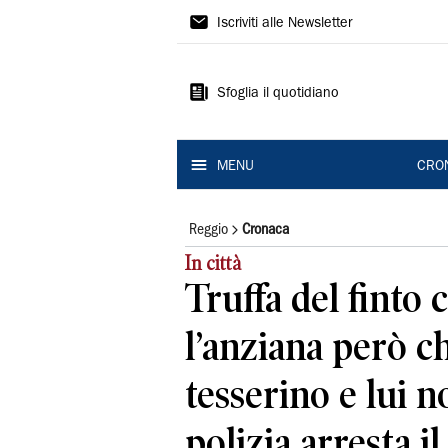
Gazzetta
Iscriviti alle Newsletter
di
Reggio
Sfoglia il quotidiano
MENU
CRO
Reggio
Cronaca
In città
Truffa del finto 
l’anziana però ch
tesserino e lui n
polizia arresta i