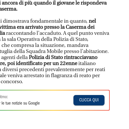
i ancora di più quando il giovane le rispondeva
caserma.
si dimostrava fondamentale in quanto,
nel
 vittima era arrivato presso la Caserma dei
lia
raccontando l’accaduto. A quel punto veniva
a sala Operativa della Polizia di Stato,
o, che compresa la situazione, mandava
glia della Squadra Mobile presso l’abitazione.
i agenti della
Polizia di Stato rintracciavano
ore, poi identificato per un 22enne
italiano
n diversi precedenti prevalentemente per reati
ale veniva arrestato in flagranza di reato per
n concorso.
itmo:
CLICCA QUI
 le tue notizie su Google