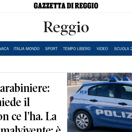
Reggio
NACA
ITALIA MONDO
SPORT
TEMPO LIBERO
VIDEO
SCUOLA 
carabiniere:
iede il
on ce l’ha. La
l malvivente: è