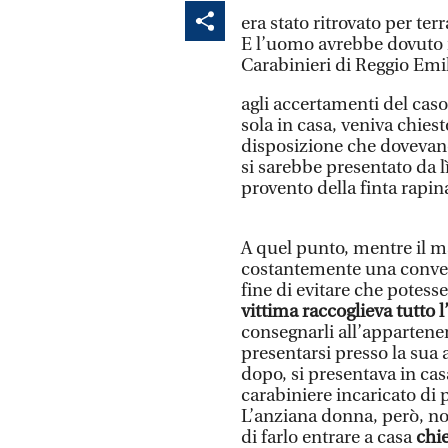
era stato ritrovato per ter
E l’uomo avrebbe dovuto 
Carabinieri di Reggio Emil
agli accertamenti del caso
sola in casa, veniva chiesto
disposizione che dovevano
si sarebbe presentato da lì 
provento della finta rapin
A quel punto, mentre il m
costantemente una convers
fine di evitare che potes
vittima raccoglieva tutto l’
consegnarli all’appartenen
presentarsi presso la sua
dopo, si presentava in ca
carabiniere incaricato di pr
L’anziana donna, però, n
di farlo entrare a casa
chie