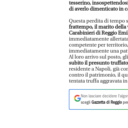
tesserino, insospettendos
di averlo dimenticato in 
Questa perdita di tempo 
frattempo, il marito della
Carabinieri di Reggio Emi
immediatamente allertata l
competente per territori
immediatamente una pattu
Al loro arrivo sul posto, gl
subito il presunto truffat
residente a Napoli, già co
contro il patrimonio, il qu
tentata truffa aggravata i
Non lasciare decidere l'algor
scegli
Gazzetta di Reggio
per