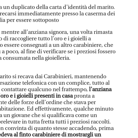
ra un duplicato della carta d’identità del marito.
recarsi immediatamente presso la caserma dei
ia per essere sottoposto
 mentre all’anziana signora, una volta rimasta
 di raccogliere tutto l’oro e i gioielli a
 essere consegnati a un altro carabiniere, che
a poco, al fine di verificare se i preziosi fossero
a consumata nella gioielleria.
arito si recava dai Carabinieri, mantenendo
azione telefonica con un complice, tutto al
se contattare qualcuno nel frattempo,
l’anziana
oro e i gioielli presenti in casa
pronta a
te delle forze dell’ordine che stava per
 abitazione. Ed effettivamente, qualche minuto
sa un giovane che si qualificava come un
elevare in tutta fretta tutti i preziosi raccolti.
on convinta di quanto stesse accadendo, prima
deva al finto carabiniere di mostrargli un