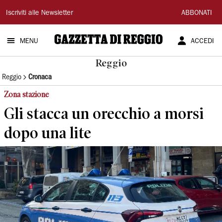
Gazzetta
Iscriviti alle Newsletter
ABBONATI
di
MENU
ACCEDI
Reggio
Reggio
Reggio
Cronaca
Zona stazione
Gli stacca un orecchio a morsi
dopo una lite