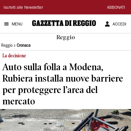
Gazzetta
Iscriviti alle Newsletter
ABBONATI
di
MENU
ACCEDI
Reggio
Reggio
Reggio
Cronaca
La decisione
Auto sulla folla a Modena,
Rubiera installa nuove barriere
per proteggere l’area del
mercato