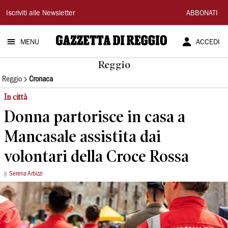
Gazzetta
Iscriviti alle Newsletter
ABBONATI
di
MENU
ACCEDI
Reggio
Reggio
Reggio
Cronaca
In città
Donna partorisce in casa a
Mancasale assistita dai
volontari della Croce Rossa
Serena Arbizzi