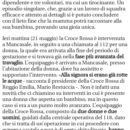
dipendente e tre volontari, tra cui un tirocinante. Un
episodio singolare, che, grazie a un lavoro di squadra
efficace e attento ai dettagli si è potuto concludere
con il lieto fine che la mamma potrà raccontare alla
sua bambina, provando una gioia unica.
Ieri mattina (21 maggio) la Croce Rossa è intervenuta
a Mancasale, in seguito a una chiamata al 112 per una
donna, la quale era arrivata alla fine del periodo di
gestazione e si trovava già nella
fase più avanzata del
travaglio.
L’equipaggio è arrivato a Mancasale, presso
l’abitazione della donna, dove ha assistito e
supportato l’intervento. «
Alla signora si erano già rotte
le acque
- racconta il presidente della Croce Rossa di
Reggio Emilia, Mario Restuccia -. Non è infatti una
novità che ci chiamino su interventi in cui è presente
una donna che aspetta un bambino, ma in questo
caso si era a un punto molto avanzato. L’equipaggio
della Croce Rossa, composto da
due donne e due
uomini
, guidati dalla centrale operativa del 118, dato
che si tratta di un’operazione in cui procedere con
estrema cautela e non è di certo abitudinaria,
hanno