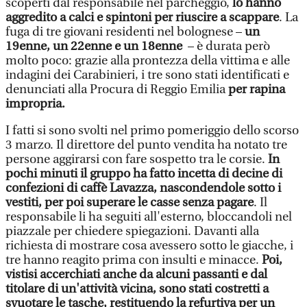
scoperti dal responsabile nel parcheggio,
lo hanno
aggredito a calci e spintoni per riuscire a scappare
. La
fuga di tre giovani residenti nel bolognese –
un
19enne, un 22enne e un 18enne
– è durata però
molto poco: grazie alla prontezza della vittima e alle
indagini dei Carabinieri, i tre sono stati identificati e
denunciati alla Procura di Reggio Emilia
per rapina
impropria.
I fatti si sono svolti nel primo pomeriggio dello scorso
3 marzo. Il direttore del punto vendita ha notato tre
persone aggirarsi con fare sospetto tra le corsie.
In
pochi minuti il gruppo ha fatto incetta di decine di
confezioni di caffè Lavazza, nascondendole sotto i
vestiti, per poi superare le casse senza pagare
. Il
responsabile li ha seguiti all'esterno, bloccandoli nel
piazzale per chiedere spiegazioni. Davanti alla
richiesta di mostrare cosa avessero sotto le giacche, i
tre hanno reagito prima con insulti e minacce.
Poi,
vistisi accerchiati anche da alcuni passanti e dal
titolare di un'attività vicina, sono stati costretti a
svuotare le tasche, restituendo la refurtiva per un