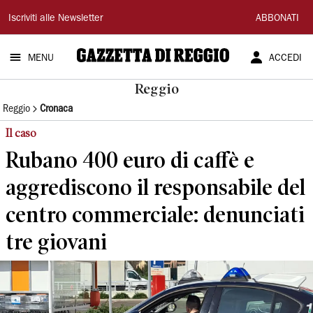
Gazzetta
Iscriviti alle Newsletter
ABBONATI
di
MENU
ACCEDI
Reggio
Reggio
Reggio
Cronaca
Il caso
Rubano 400 euro di caffè e
aggrediscono il responsabile del
centro commerciale: denunciati
tre giovani