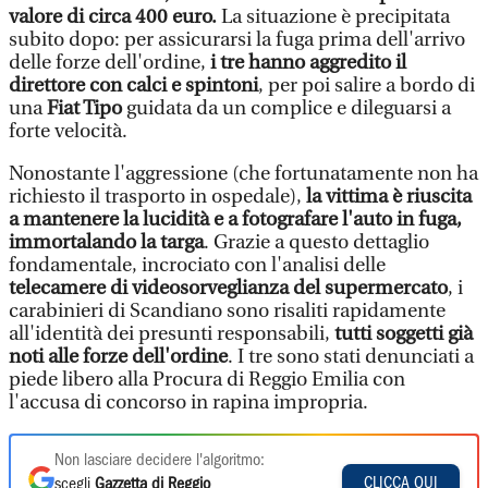
valore di circa 400 euro.
La situazione è precipitata
subito dopo: per assicurarsi la fuga prima dell'arrivo
delle forze dell'ordine,
i tre hanno aggredito il
direttore con calci e spintoni
, per poi salire a bordo di
una
Fiat Tipo
guidata da un complice e dileguarsi a
forte velocità.
Nonostante l'aggressione (che fortunatamente non ha
richiesto il trasporto in ospedale),
la vittima è riuscita
a mantenere la lucidità e a fotografare l'auto in fuga,
immortalando la targa
. Grazie a questo dettaglio
fondamentale, incrociato con l'analisi delle
telecamere di videosorveglianza del supermercato
, i
carabinieri di Scandiano sono risaliti rapidamente
all'identità dei presunti responsabili,
tutti soggetti già
noti alle forze dell'ordine
. I tre sono stati denunciati a
piede libero alla Procura di Reggio Emilia con
l'accusa di concorso in rapina impropria.
Non lasciare decidere l'algoritmo:
CLICCA QUI
scegli
Gazzetta di Reggio