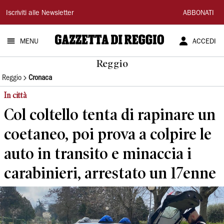
Gazzetta
Iscriviti alle Newsletter
ABBONATI
di
MENU
ACCEDI
Reggio
Reggio
Reggio
Cronaca
In città
Col coltello tenta di rapinare un
coetaneo, poi prova a colpire le
auto in transito e minaccia i
carabinieri, arrestato un 17enne