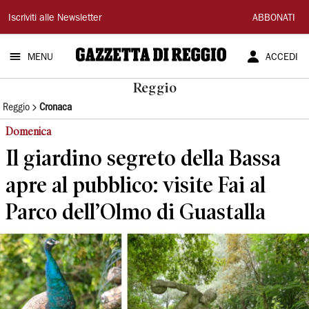
Gazzetta
Iscriviti alle Newsletter
ABBONATI
di
MENU
ACCEDI
Reggio
Reggio
Reggio
Cronaca
Domenica
Il giardino segreto della Bassa
apre al pubblico: visite Fai al
Parco dell’Olmo di Guastalla