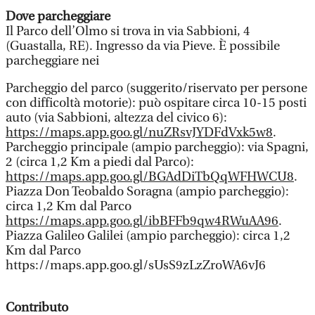
Dove parcheggiare
Il Parco dell’Olmo si trova in via Sabbioni, 4
(Guastalla, RE). Ingresso da via Pieve. È possibile
parcheggiare nei
Parcheggio del parco (suggerito/riservato per persone
con difficoltà motorie): può ospitare circa 10-15 posti
auto (via Sabbioni, altezza del civico 6):
https://maps.app.goo.gl/nuZRsvJYDFdVxk5w8
.
Parcheggio principale (ampio parcheggio): via Spagni,
2 (circa 1,2 Km a piedi dal Parco):
https://maps.app.goo.gl/BGAdDiTbQqWFHWCU8
.
Piazza Don Teobaldo Soragna (ampio parcheggio):
circa 1,2 Km dal Parco
https://maps.app.goo.gl/ibBFFb9qw4RWuAA96
.
Piazza Galileo Galilei (ampio parcheggio): circa 1,2
Km dal Parco
https://maps.app.goo.gl/sUsS9zLzZroWA6vJ6
Contributo