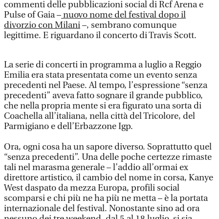
commenti delle pubblicazioni social di Rcf Arena e
Pulse of Gaia –
nuovo nome del festival dopo il
divorzio con Milani
–, sembrano comunque
legittime. E riguardano il concerto di Travis Scott.
La serie di concerti in programma a luglio a Reggio
Emilia era stata presentata come un evento senza
precedenti nel Paese. Al tempo, l’espressione “senza
precedenti” aveva fatto sognare il grande pubblico,
che nella propria mente si era figurato una sorta di
Coachella all’italiana, nella città del Tricolore, del
Parmigiano e dell’Erbazzone Igp.
Ora, ogni cosa ha un sapore diverso. Soprattutto quel
“senza precedenti”. Una delle poche certezze rimaste
tali nel marasma generale – l’addio all’ormai ex
direttore artistico, il cambio del nome in corsa, Kanye
West daspato da mezza Europa, profili social
scomparsi e chi più ne ha più ne metta – è la portata
internazionale del festival. Nonostante sino ad ora
nessuno dei tre weekend, dal 5 al 18 luglio, si sia