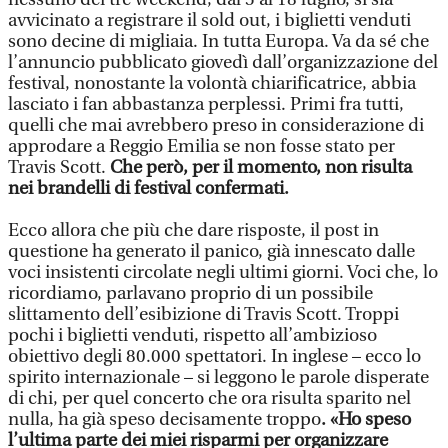
avvicinato a registrare il sold out, i biglietti venduti
sono decine di migliaia. In tutta Europa. Va da sé che
l’annuncio pubblicato giovedì dall’organizzazione del
festival, nonostante la volontà chiarificatrice, abbia
lasciato i fan abbastanza perplessi. Primi fra tutti,
quelli che mai avrebbero preso in considerazione di
approdare a Reggio Emilia se non fosse stato per
Travis Scott.
Che però, per il momento, non risulta
nei brandelli di festival confermati.
Ecco allora che più che dare risposte, il post in
questione ha generato il panico, già innescato dalle
voci insistenti circolate negli ultimi giorni. Voci che, lo
ricordiamo, parlavano proprio di un possibile
slittamento dell’esibizione di Travis Scott. Troppi
pochi i biglietti venduti, rispetto all’ambizioso
obiettivo degli 80.000 spettatori. In inglese – ecco lo
spirito internazionale – si leggono le parole disperate
di chi, per quel concerto che ora risulta sparito nel
nulla, ha già speso decisamente troppo
. «Ho speso
l’ultima parte dei miei risparmi per organizzare