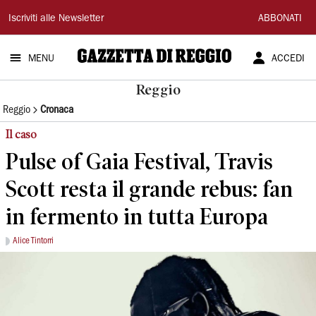
Gazzetta
Iscriviti alle Newsletter
ABBONATI
di
MENU
ACCEDI
Reggio
Reggio
Reggio
Cronaca
Il caso
Pulse of Gaia Festival, Travis
Scott resta il grande rebus: fan
in fermento in tutta Europa
Alice Tintorri