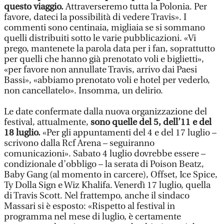
questo viaggio.
Attraverseremo tutta la Polonia. Per
favore, dateci la possibilità di vedere Travis». I
commenti sono centinaia, migliaia se si sommano
quelli distribuiti sotto le varie pubblicazioni. «Vi
prego, mantenete la parola data per i fan, soprattutto
per quelli che hanno già prenotato voli e biglietti»,
«per favore non annullate Travis, arrivo dai Paesi
Bassi», «abbiamo prenotato voli e hotel per vederlo,
non cancellatelo». Insomma, un delirio.
Le date confermate dalla nuova organizzazione del
festival, attualmente,
sono quelle del 5, dell’11 e del
18 luglio.
«Per gli appuntamenti del 4 e del 17 luglio –
scrivono dalla Rcf Arena – seguiranno
comunicazioni». Sabato 4 luglio dovrebbe essere –
condizionale d’obbligo – la serata di Poison Beatz,
Baby Gang (al momento in carcere), Offset, Ice Spice,
Ty Dolla Sign e Wiz Khalifa. Venerdì 17 luglio, quella
di Travis Scott. Nel frattempo, anche il sindaco
Massari si è esposto: «Rispetto al festival in
programma nel mese di luglio, è certamente